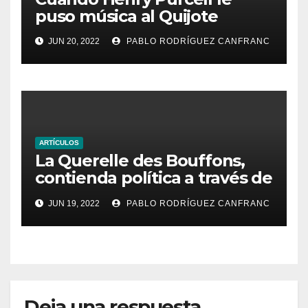
puso música al Quijote
JUN 20, 2022
PABLO RODRÍGUEZ CANFRANC
ARTÍCULOS
La Querelle des Bouffons,
contienda política a través de
la ópera
JUN 19, 2022
PABLO RODRÍGUEZ CANFRANC
Deja una respuesta