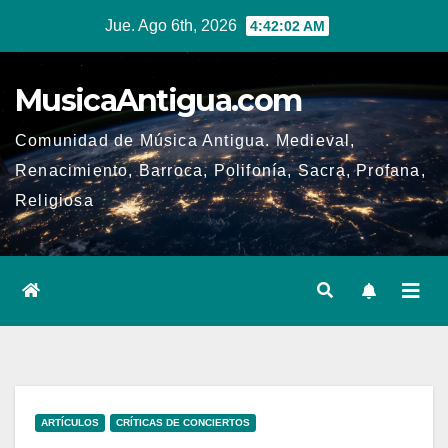
Ir
Jue. Ago 6th, 2026
4:42:03 AM
al
contenido
MusicaAntigua.com
Comunidad de Música Antigua. Medieval,
Renacimiento, Barroca, Polifonía, Sacra, Profana,
Religiosa
ARTÍCULOS
CRÍTICAS DE CONCIERTOS