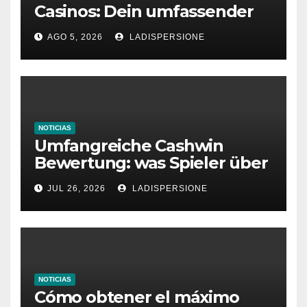
Casinos: Dein umfassender
Ratgeber für moderne
AGO 5, 2026
LADISPERSIONE
Glücksspielplattformen
NOTICIAS
Umfangreiche Cashwin
Bewertung: was Spieler über
dieses Casino denken
JUL 26, 2026
LADISPERSIONE
NOTICIAS
Cómo obtener el máximo