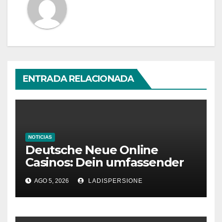
ENTRADA RELACIONADA
NOTICIAS
Deutsche Neue Online
Casinos: Dein umfassender
Ratgeber für moderne
AGO 5, 2026
LADISPERSIONE
Glücksspielplattformen