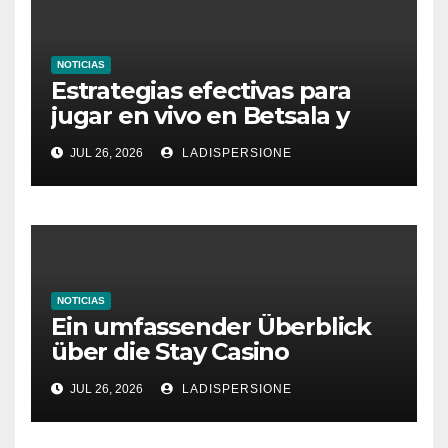
NOTICIAS
Estrategias efectivas para
jugar en vivo en Betsala y
aumentar tus ganancias
JUL 26, 2026
LADISPERSIONE
NOTICIAS
Ein umfassender Überblick
über die Stay Casino
Bonusbedingungen
JUL 26, 2026
LADISPERSIONE