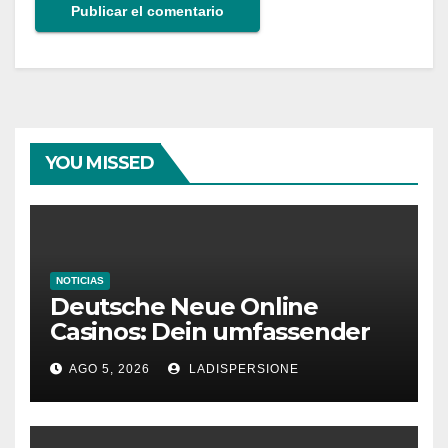
YOU MISSED
NOTICIAS
Deutsche Neue Online
Casinos: Dein umfassender
Ratgeber für moderne
AGO 5, 2026
LADISPERSIONE
Glücksspielplattformen