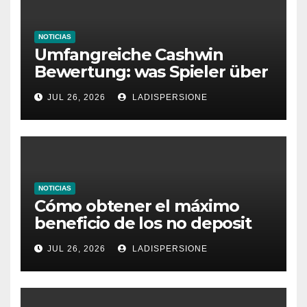
NOTICIAS
Umfangreiche Cashwin
Bewertung: was Spieler über
dieses Casino denken
JUL 26, 2026
LADISPERSIONE
NOTICIAS
Cómo obtener el máximo
beneficio de los no deposit
bonus codes de roby casino
JUL 26, 2026
LADISPERSIONE