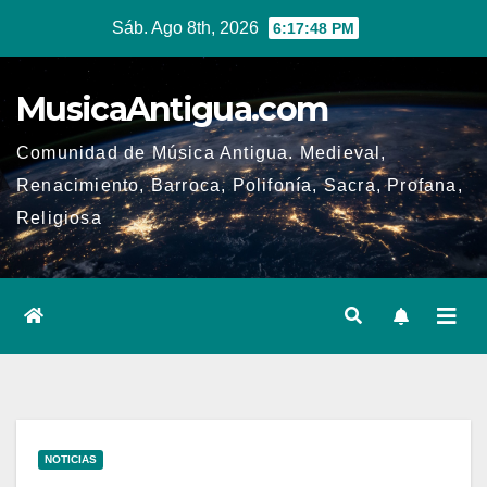
Ir
Sáb. Ago 8th, 2026
6:17:49 PM
al
contenido
MusicaAntigua.com
Comunidad de Música Antigua. Medieval,
Renacimiento, Barroca, Polifonía, Sacra, Profana,
Religiosa
NOTICIAS