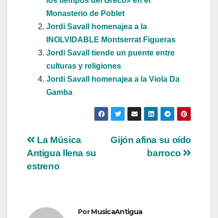
los tiempos del Greco» en el
Monasterio de Poblet
Jordi Savall homenajea a la
INOLVIDABLE Montserrat Figueras
Jordi Savall tiende un puente entre
culturas y religiones
Jordi Savall homenajea a la Viola Da
Gamba
Navegación
La Música
Gijón afina su oído
Antigua llena su
barroco
de
estreno
entradas
Por
MusicaAntigua