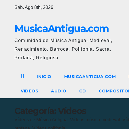
Ir
Sáb. Ago 8th, 2026
al
contenido
MusicaAntigua.com
Comunidad de Música Antigua. Medieval,
Renacimiento, Barroca, Polifonía, Sacra,
Profana, Religiosa
INICIO
MUSICAANTIGUA.COM
VÍDEOS
AUDIO
CD
COMPOSITO
Categoría:
Vídeos
Vídeos de Música Antigua. Vídeos música medieval. Víd
profana. Vídeos polifonía.