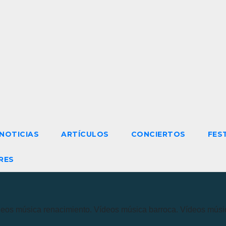
NOTICIAS
ARTÍCULOS
CONCIERTOS
FES
RES
eos música renacimiento. Vídeos música barroca. Vídeos músic