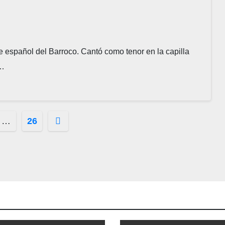
e español del Barroco. Cantó como tenor en la capilla
e…
ción
…
26
s