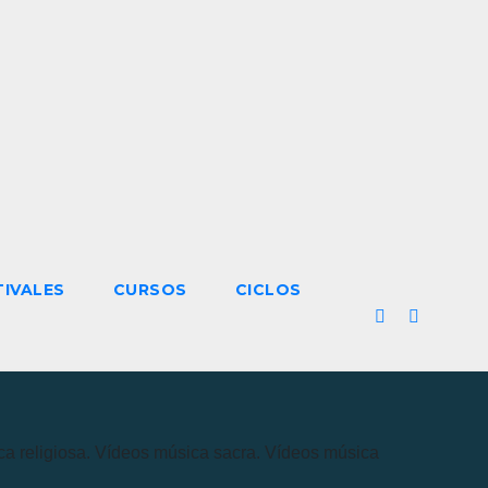
TIVALES
CURSOS
CICLOS
a religiosa. Vídeos música sacra. Vídeos música