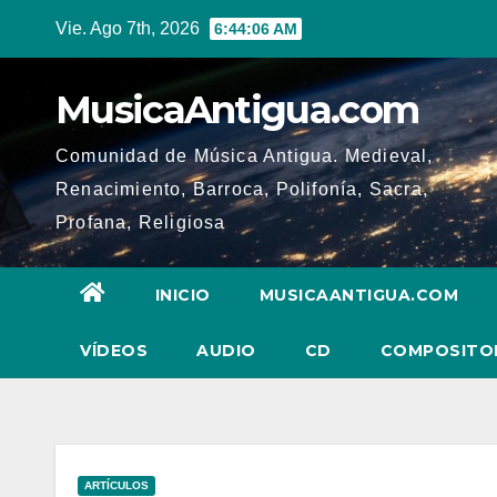
Ir
Vie. Ago 7th, 2026
6:44:07 AM
al
contenido
MusicaAntigua.com
Comunidad de Música Antigua. Medieval,
Renacimiento, Barroca, Polifonía, Sacra,
Profana, Religiosa
INICIO
MUSICAANTIGUA.COM
VÍDEOS
AUDIO
CD
COMPOSITO
ARTÍCULOS