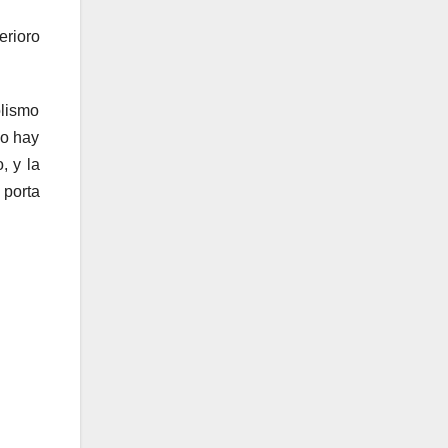
erioro
olismo
no hay
, y la
 porta