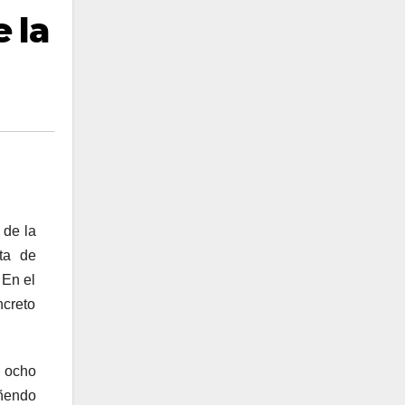
 la
 de la
ta de
 En el
ncreto
s ocho
añendo