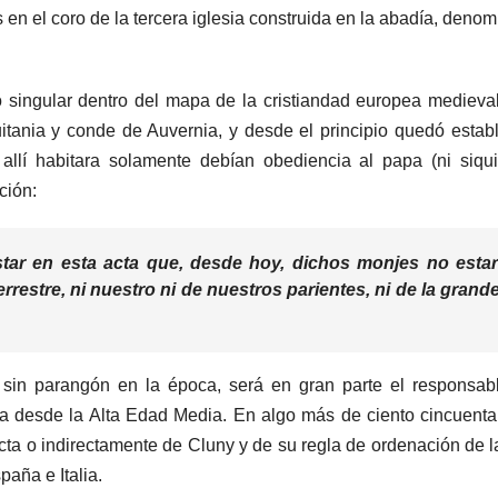
 en el coro de la tercera iglesia construida en la abadía, deno
 singular dentro del mapa de la cristiandad europea medieva
itania y conde de Auvernia, y desde el principio quedó estab
llí habitara solamente debían obediencia al papa (ni siqu
ción:
tar en esta acta que, desde hoy, dichos monjes no esta
restre, ni nuestro ni de nuestros parientes, ni de la grand
 sin parangón en la época, será en gran parte el responsab
 ya desde la Alta Edad Media. En algo más de ciento cincuent
ta o indirectamente de Cluny y de su regla de ordenación de l
paña e Italia.