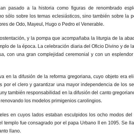
n pasado a la historia como figuras de renombrado espl
 sólo sobre los temas eclesiásticos, sino también sobre la po
bres de Odo, Mayeul, Hugo o Pedro el Venerable.
ostentación, y la pompa que acompañaba la liturgia de la aba
plo de la época. La celebración diaria del Oficio Divino y de l
sa, con una gran complejidad ceremonial y con un esplendor
a en la difusión de la reforma gregoriana, cuyo objeto era el
s por el clero y garantizar una mayor independencia de los s
luny también responsabilidad en la difusión del canto gregorian
, renovando los modelos primigenios carolingios.
piteles en cuyos lados estaban esculpidos los ocho modos del
el templo fue consagrado por el papa Urbano II en 1095. Se l
anto llano.