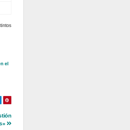
tintos
n el
stión
es»