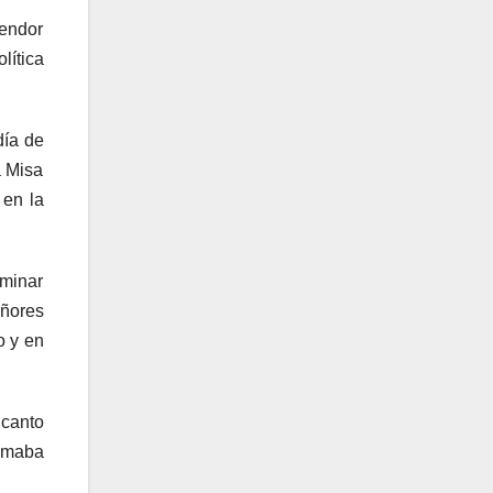
endor
lítica
día de
a Misa
 en la
iminar
eñores
o y en
 canto
lamaba