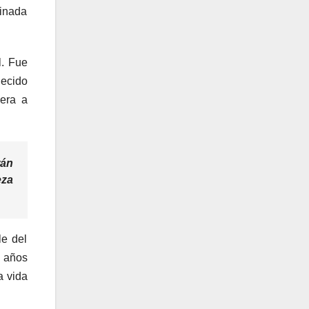
minada
l. Fue
lecido
iera a
rán
eza
le del
a años
a vida