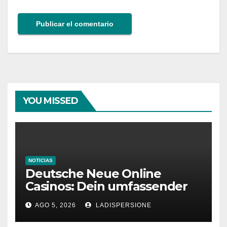
YOU MISSED
NOTICIAS
Deutsche Neue Online
Casinos: Dein umfassender
Ratgeber für moderne
AGO 5, 2026
LADISPERSIONE
Glücksspielplattformen