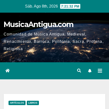
Ir
Sáb. Ago 8th, 2026
7:21:33 PM
al
contenido
MusicaAntigua.com
Comunidad de Música Antigua. Medieval,
Renacimiento, Barroca, Polifonía, Sacra, Profana,
Religiosa
ARTÍCULOS
LIBROS