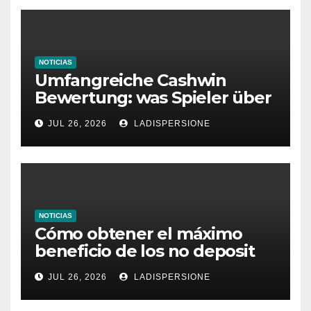
NOTICIAS
Umfangreiche Cashwin
Bewertung: was Spieler über
dieses Casino denken
JUL 26, 2026
LADISPERSIONE
NOTICIAS
Cómo obtener el máximo
beneficio de los no deposit
bonus codes de roby casino
JUL 26, 2026
LADISPERSIONE