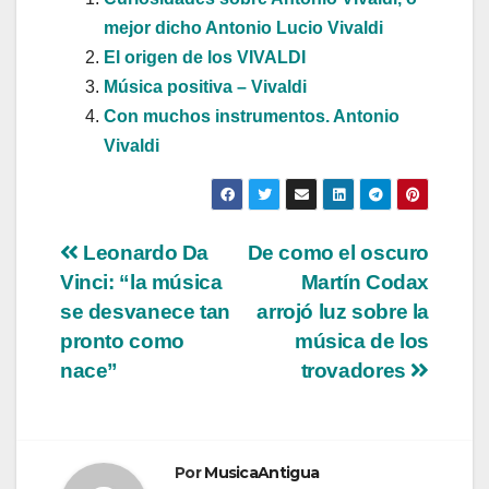
mejor dicho Antonio Lucio Vivaldi
El origen de los VIVALDI
Música positiva – Vivaldi
Con muchos instrumentos. Antonio
Vivaldi
Navegación
Leonardo Da
De como el oscuro
Vinci: “la música
Martín Codax
de
se desvanece tan
arrojó luz sobre la
entradas
pronto como
música de los
nace”
trovadores
Por
MusicaAntigua