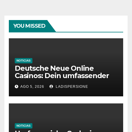
YOU MISSED
NOTICIAS
Deutsche Neue Online
Casinos: Dein umfassender
Ratgeber für moderne
AGO 5, 2026
LADISPERSIONE
Glücksspielplattformen
NOTICIAS