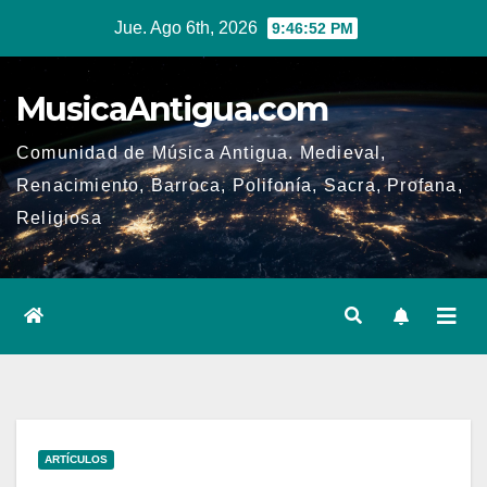
Ir
Jue. Ago 6th, 2026
9:46:53 PM
al
contenido
MusicaAntigua.com
Comunidad de Música Antigua. Medieval,
Renacimiento, Barroca, Polifonía, Sacra, Profana,
Religiosa
ARTÍCULOS