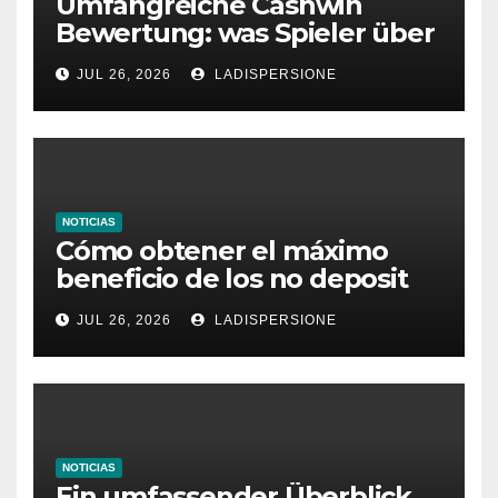
Umfangreiche Cashwin
Bewertung: was Spieler über
dieses Casino denken
JUL 26, 2026
LADISPERSIONE
NOTICIAS
Cómo obtener el máximo
beneficio de los no deposit
bonus codes de roby casino
JUL 26, 2026
LADISPERSIONE
NOTICIAS
Ein umfassender Überblick