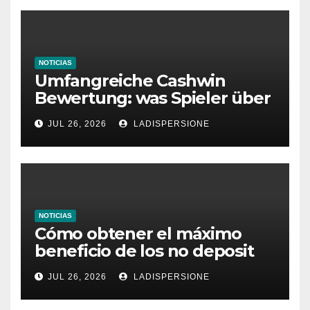
NOTICIAS
Umfangreiche Cashwin
Bewertung: was Spieler über
dieses Casino denken
JUL 26, 2026
LADISPERSIONE
NOTICIAS
Cómo obtener el máximo
beneficio de los no deposit
bonus codes de roby casino
JUL 26, 2026
LADISPERSIONE