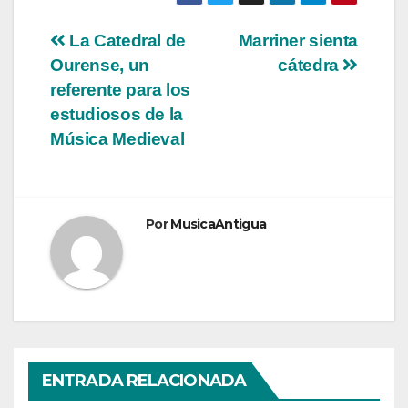
Navegación
La Catedral de
Marriner sienta
Ourense, un
cátedra
de
referente para los
entradas
estudiosos de la
Música Medieval
Por
MusicaAntigua
ENTRADA RELACIONADA