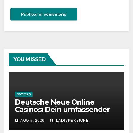
YOU MISSED
NOTICIAS
Deutsche Neue Online
Casinos: Dein umfassender
Ratgeber für moderne
AGO 5, 2026
LADISPERSIONE
Glücksspielplattformen