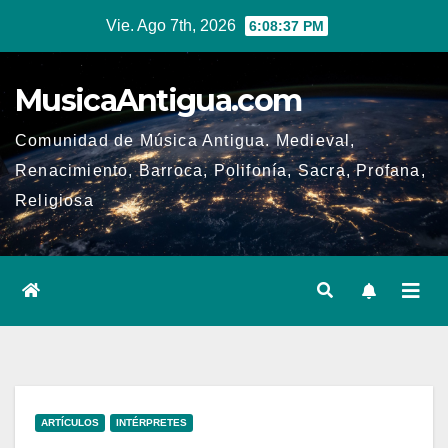
Ir
Vie. Ago 7th, 2026
6:08:38 PM
al
contenido
MusicaAntigua.com
Comunidad de Música Antigua. Medieval,
Renacimiento, Barroca, Polifonía, Sacra, Profana,
Religiosa
ARTÍCULOS
INTÉRPRETES