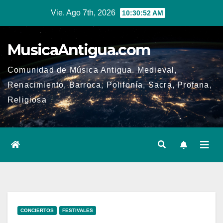
Ir
Vie. Ago 7th, 2026
10:30:53 AM
al
contenido
MusicaAntigua.com
Comunidad de Música Antigua. Medieval,
Renacimiento, Barroca, Polifonía, Sacra, Profana,
Religiosa
CONCIERTOS
FESTIVALES