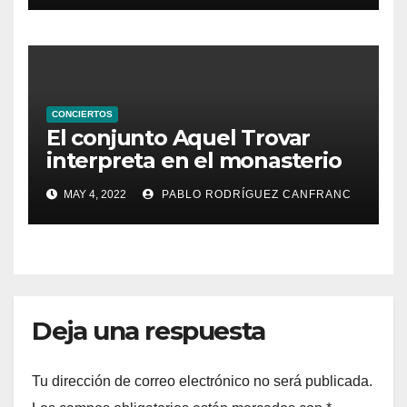
CONCIERTOS
El conjunto Aquel Trovar
interpreta en el monasterio
de Santa María de la
MAY 4, 2022
PABLO RODRÍGUEZ CANFRANC
Valldigna las cantigas de
Alfonso X el Sabio
Deja una respuesta
Tu dirección de correo electrónico no será publicada.