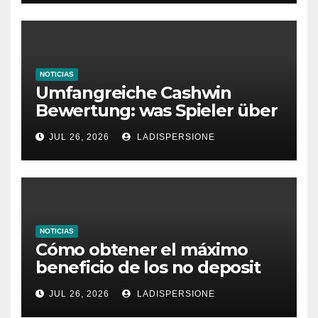
NOTICIAS
Umfangreiche Cashwin
Bewertung: was Spieler über
dieses Casino denken
JUL 26, 2026
LADISPERSIONE
NOTICIAS
Cómo obtener el máximo
beneficio de los no deposit
bonus codes de roby casino
JUL 26, 2026
LADISPERSIONE