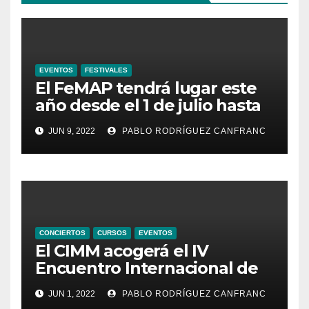
EVENTOS
FESTIVALES
El FeMAP tendrá lugar este
año desde el 1 de julio hasta
el 21 de agosto, ampliando la
JUN 9, 2022
PABLO RODRÍGUEZ CANFRANC
oferta de conciertos y el
territorio de acción
CONCIERTOS
CURSOS
EVENTOS
El CIMM acogerá el IV
Encuentro Internacional de
Ministriles
JUN 1, 2022
PABLO RODRÍGUEZ CANFRANC