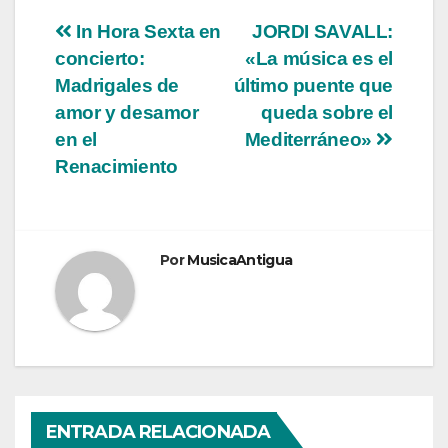
Navegación
In Hora Sexta en
JORDI SAVALL:
concierto:
«La música es el
de
Madrigales de
último puente que
entradas
amor y desamor
queda sobre el
en el
Mediterráneo»
Renacimiento
Por
MusicaAntigua
ENTRADA RELACIONADA