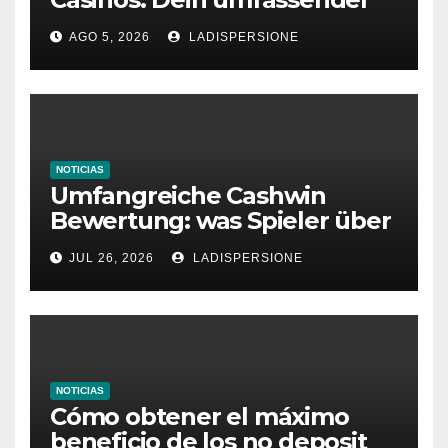
Ratgeber für moderne
AGO 5, 2026
LADISPERSIONE
Glücksspielplattformen
NOTICIAS
Umfangreiche Cashwin
Bewertung: was Spieler über
dieses Casino denken
JUL 26, 2026
LADISPERSIONE
NOTICIAS
Cómo obtener el máximo
beneficio de los no deposit