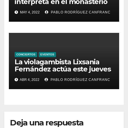
interpreta en el monasterio
de Santa María de la
MAY 4, 2022
PABLO RODRÍGUEZ CANFRANC
Valldigna las cantigas de
Alfonso X el Sabio
CONCIERTOS
EVENTOS
La violagambista Lixsania
Fernández actúa este jueves
en el ciclo de música en
ABR 4, 2022
PABLO RODRÍGUEZ CANFRANC
directo de Fundación Cañada
Blanch
Deja una respuesta