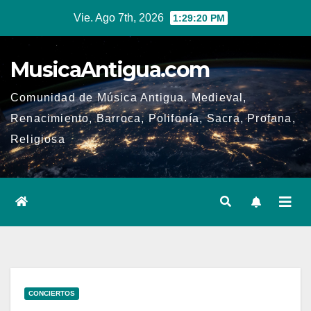
Ir
Vie. Ago 7th, 2026
1:29:20 PM
al
contenido
MusicaAntigua.com
Comunidad de Música Antigua. Medieval,
Renacimiento, Barroca, Polifonía, Sacra, Profana,
Religiosa
CONCIERTOS