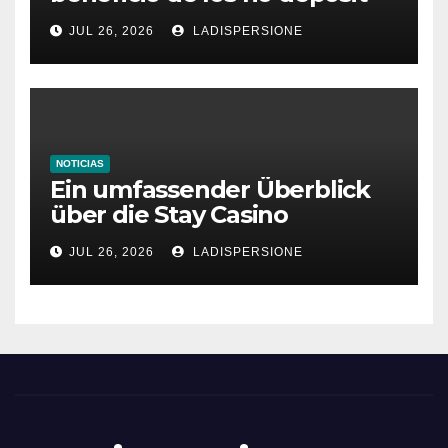
bonus codes de roby casino
JUL 26, 2026
LADISPERSIONE
NOTICIAS
Ein umfassender Überblick
über die Stay Casino
Bonusbedingungen
JUL 26, 2026
LADISPERSIONE