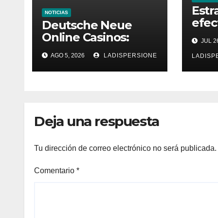
Estr
NOTICIAS
efec
Deutsche Neue
en v
Online Casinos:
JUL 26
aume
Dein umfassender
AGO 5, 2026
LADISPERSIONE
gana
LADISP
Ratgeber für
moderne
Glücksspielplattfor
men
Deja una respuesta
Tu dirección de correo electrónico no será publicada.
Comentario
*