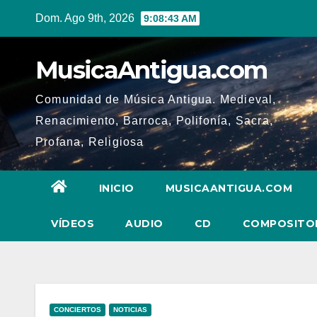
Ir
Dom. Ago 9th, 2026
9:08:44 AM
al
contenido
MusicaAntigua.com
Comunidad de Música Antigua. Medieval,
Renacimiento, Barroca, Polifonía, Sacra,
Profana, Religiosa
INICIO
MUSICAANTIGUA.COM
VÍDEOS
AUDIO
CD
COMPOSITO
CONCIERTOS
NOTICIAS