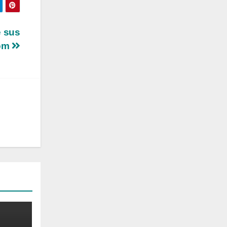
 sus
com