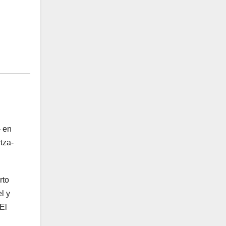
- en
tza-
rto
l y
El