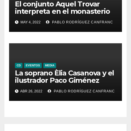
El conjunto Aquel Trovar
interpreta en el monasterio
de Santa María de la
MAY 4, 2022
PABLO RODRÍGUEZ CANFRANC
Valldigna las cantigas de
Alfonso X el Sabio
CD
EVENTOS
MEDIA
La soprano Èlia Casanova y el
ilustrador Paco Giménez
presentan en la Feria del
ABR 26, 2022
PABLO RODRÍGUEZ CANFRANC
Libro de Valencia su CD
sobre el Cancionero de Elvas