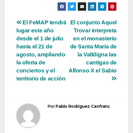
Navegación
El FeMAP tendrá
El conjunto Aquel
lugar este año
Trovar interpreta
de
desde el 1 de julio
en el monasterio
entradas
hasta el 21 de
de Santa María de
agosto, ampliando
la Valldigna las
la oferta de
cantigas de
conciertos y el
Alfonso X el Sabio
territorio de acción
Por
Pablo Rodríguez Canfranc