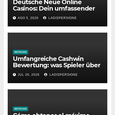
Deutsche Neue Online
Casinos: Dein umfassender
Ratgeber für moderne
AGO 5, 2026
LADISPERSIONE
Glücksspielplattformen
NOTICIAS
Umfangreiche Cashwin
Bewertung: was Spieler über
dieses Casino denken
JUL 26, 2026
LADISPERSIONE
NOTICIAS