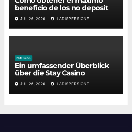
Cómo obtener el máximo
beneficio de los no deposit
bonus codes de roby casino
JUL 26, 2026
LADISPERSIONE
NOTICIAS
Ein umfassender Überblick
über die Stay Casino
Bonusbedingungen
JUL 26, 2026
LADISPERSIONE