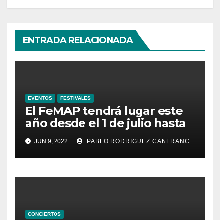
ENTRADA RELACIONADA
EVENTOS
FESTIVALES
El FeMAP tendrá lugar este
año desde el 1 de julio hasta
el 21 de agosto, ampliando la
JUN 9, 2022
PABLO RODRÍGUEZ CANFRANC
oferta de conciertos y el
territorio de acción
CONCIERTOS