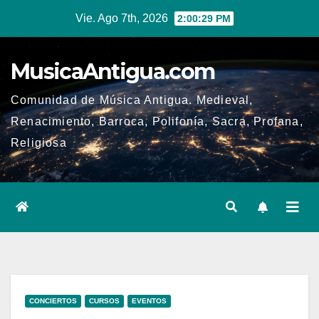
Ir
Vie. Ago 7th, 2026
2:00:29 PM
al
contenido
MusicaAntigua.com
Comunidad de Música Antigua. Medieval,
Renacimiento, Barroca, Polifonía, Sacra, Profana,
Religiosa
CONCIERTOS
CURSOS
EVENTOS