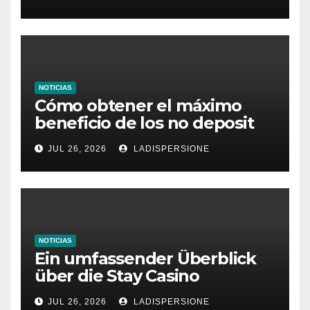
NOTICIAS
Cómo obtener el máximo
beneficio de los no deposit
bonus codes de roby casino
JUL 26, 2026
LADISPERSIONE
NOTICIAS
Ein umfassender Überblick
über die Stay Casino
Bonusbedingungen
JUL 26, 2026
LADISPERSIONE