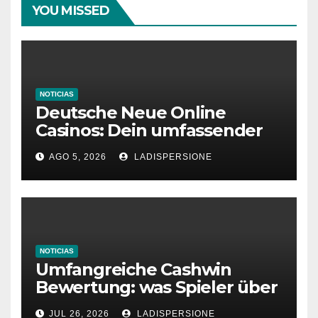
YOU MISSED
NOTICIAS
Deutsche Neue Online
Casinos: Dein umfassender
Ratgeber für moderne
AGO 5, 2026
LADISPERSIONE
Glücksspielplattformen
NOTICIAS
Umfangreiche Cashwin
Bewertung: was Spieler über
dieses Casino denken
JUL 26, 2026
LADISPERSIONE