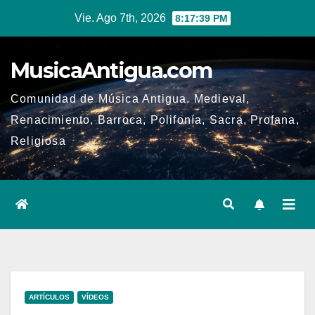
Ir
Vie. Ago 7th, 2026
8:17:39 PM
al
contenido
MusicaAntigua.com
Comunidad de Música Antigua. Medieval,
Renacimiento, Barroca, Polifonía, Sacra, Profana,
Religiosa
ARTÍCULOS
VÍDEOS