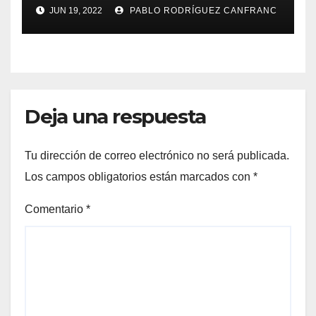
la ópera
JUN 19, 2022
PABLO RODRÍGUEZ CANFRANC
Deja una respuesta
Tu dirección de correo electrónico no será publicada.
Los campos obligatorios están marcados con
*
Comentario
*