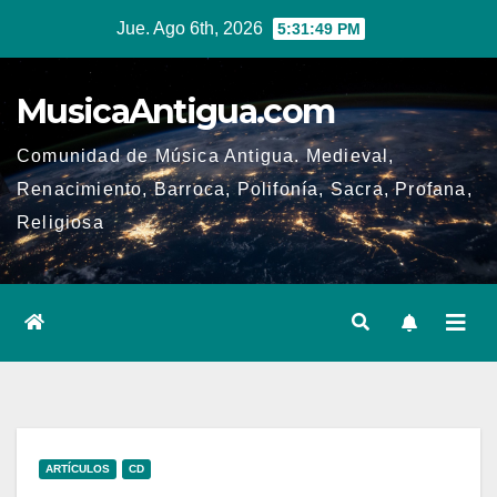
Ir
Jue. Ago 6th, 2026
5:31:50 PM
al
contenido
MusicaAntigua.com
Comunidad de Música Antigua. Medieval,
Renacimiento, Barroca, Polifonía, Sacra, Profana,
Religiosa
ARTÍCULOS
CD