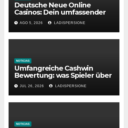
Deutsche Neue Online
Casinos: Dein umfassender
Ratgeber für moderne
AGO 5, 2026
LADISPERSIONE
Glücksspielplattformen
NOTICIAS
Umfangreiche Cashwin
Bewertung: was Spieler über
dieses Casino denken
JUL 26, 2026
LADISPERSIONE
NOTICIAS