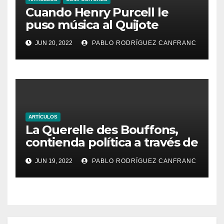
Cuando Henry Purcell le
puso música al Quijote
JUN 20, 2022
PABLO RODRÍGUEZ CANFRANC
ARTÍCULOS
La Querelle des Bouffons,
contienda política a través de
la ópera
JUN 19, 2022
PABLO RODRÍGUEZ CANFRANC