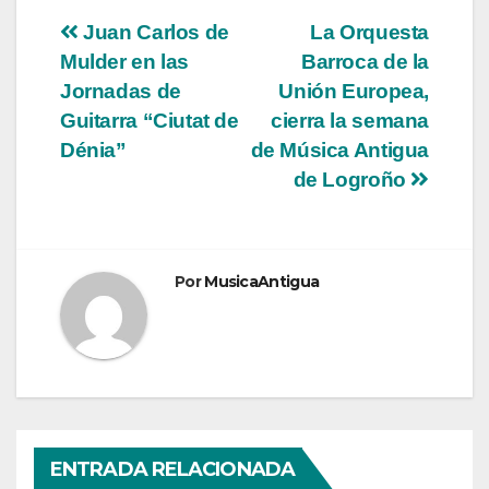
Navegación
Juan Carlos de
La Orquesta
Mulder en las
Barroca de la
de
Jornadas de
Unión Europea,
entradas
Guitarra “Ciutat de
cierra la semana
Dénia”
de Música Antigua
de Logroño
Por
MusicaAntigua
ENTRADA RELACIONADA