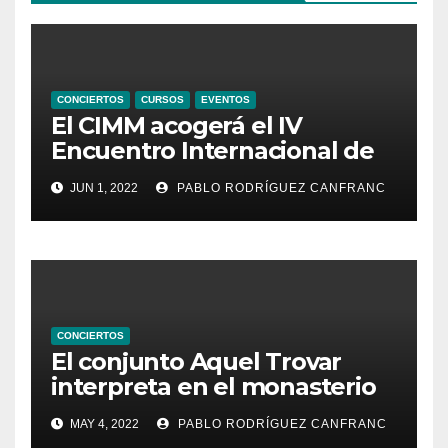
CONCIERTOS
CURSOS
EVENTOS
El CIMM acogerá el IV
Encuentro Internacional de
Ministriles
JUN 1, 2022
PABLO RODRÍGUEZ CANFRANC
CONCIERTOS
El conjunto Aquel Trovar
interpreta en el monasterio
de Santa María de la
MAY 4, 2022
PABLO RODRÍGUEZ CANFRANC
Valldigna las cantigas de