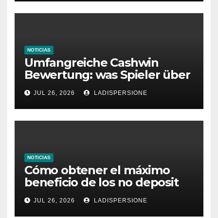
NOTICIAS
Umfangreiche Cashwin
Bewertung: was Spieler über
dieses Casino denken
JUL 26, 2026
LADISPERSIONE
NOTICIAS
Cómo obtener el máximo
beneficio de los no deposit
bonus codes de roby casino
JUL 26, 2026
LADISPERSIONE