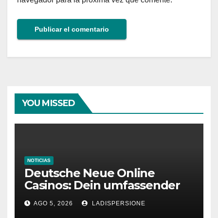
YOU MISSED
NOTICIAS
Deutsche Neue Online
Casinos: Dein umfassender
Ratgeber für moderne
AGO 5, 2026
LADISPERSIONE
Glücksspielplattformen