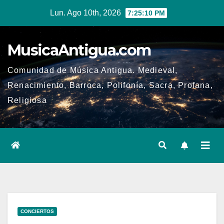
Ir
Lun. Ago 10th, 2026
7:25:11 PM
al
contenido
MusicaAntigua.com
Comunidad de Música Antigua. Medieval,
Renacimiento, Barroca, Polifonía, Sacra, Profana,
Religiosa
CONCIERTOS