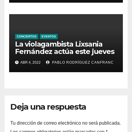
Alfonso X el Sabio
CONCIERTOS
EVENTOS
La violagambista Lixsania
Fernández actúa este jueves
en el ciclo de música en
ABR 4, 2022
PABLO RODRÍGUEZ CANFRANC
directo de Fundación Cañada
Blanch
Deja una respuesta
Tu dirección de correo electrónico no será publicada.
Los campos obligatorios están marcados con
*