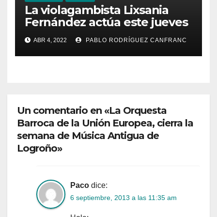
La violagambista Lixsania
Fernández actúa este jueves
en el ciclo de música en
ABR 4, 2022
PABLO RODRÍGUEZ CANFRANC
directo de Fundación Cañada
Blanch
Un comentario en «La Orquesta
Barroca de la Unión Europea, cierra la
semana de Música Antigua de
Logroño»
Paco
dice:
6 septiembre, 2013 a las 11:35 am