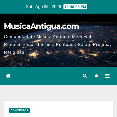
Ir
Sáb. Ago 8th, 2026
12:48:39 PM
al
contenido
MusicaAntigua.com
Comunidad de Música Antigua. Medieval,
Renacimiento, Barroca, Polifonía, Sacra, Profana,
Religiosa
CONCIERTOS