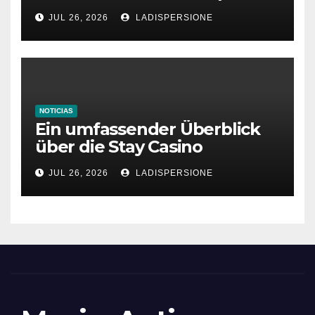
bonus codes de roby casino
JUL 26, 2026
LADISPERSIONE
NOTICIAS
Ein umfassender Überblick
über die Stay Casino
Bonusbedingungen
JUL 26, 2026
LADISPERSIONE