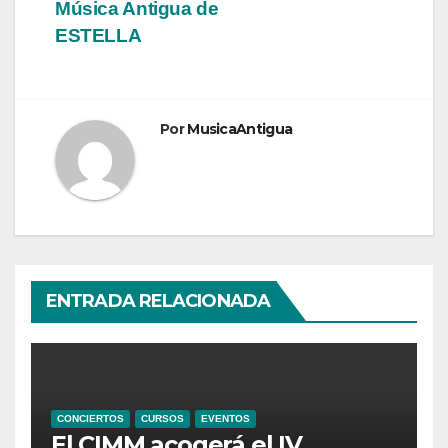
entradas
Música Antigua de
ESTELLA
Por
MusicaAntigua
ENTRADA RELACIONADA
CONCIERTOS
CURSOS
EVENTOS
El CIMM acogerá el IV