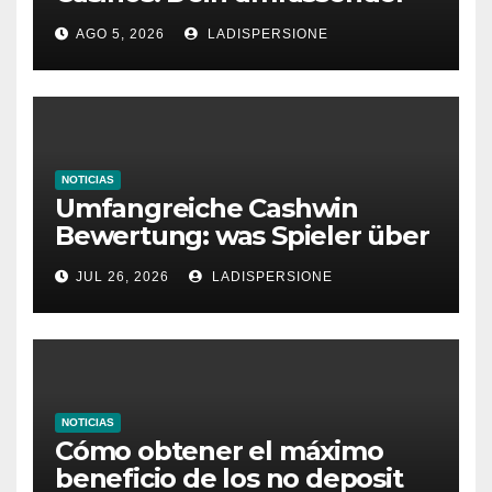
Ratgeber für moderne
AGO 5, 2026
LADISPERSIONE
Glücksspielplattformen
NOTICIAS
Umfangreiche Cashwin
Bewertung: was Spieler über
dieses Casino denken
JUL 26, 2026
LADISPERSIONE
NOTICIAS
Cómo obtener el máximo
beneficio de los no deposit