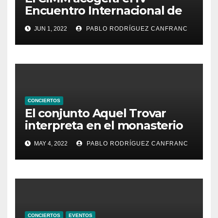
Encuentro Internacional de
Ministriles
JUN 1, 2022
PABLO RODRÍGUEZ CANFRANC
CONCIERTOS
El conjunto Aquel Trovar
interpreta en el monasterio
de Santa María de la
MAY 4, 2022
PABLO RODRÍGUEZ CANFRANC
Valldigna las cantigas de
Alfonso X el Sabio
CONCIERTOS
EVENTOS