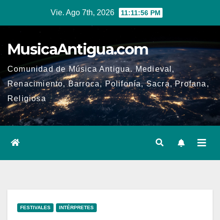
Ir
Vie. Ago 7th, 2026
11:11:56 PM
al
contenido
MusicaAntigua.com
Comunidad de Música Antigua. Medieval,
Renacimiento, Barroca, Polifonía, Sacra, Profana,
Religiosa
FESTIVALES
INTÉRPRETES