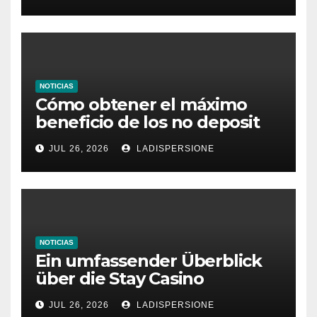
NOTICIAS
Cómo obtener el máximo
beneficio de los no deposit
bonus codes de roby casino
JUL 26, 2026
LADISPERSIONE
NOTICIAS
Ein umfassender Überblick
über die Stay Casino
Bonusbedingungen
JUL 26, 2026
LADISPERSIONE