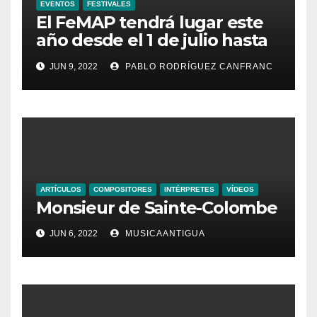
EVENTOS
FESTIVALES
El FeMAP tendrá lugar este
año desde el 1 de julio hasta
el 21 de agosto, ampliando la
JUN 9, 2022
PABLO RODRÍGUEZ CANFRANC
oferta de conciertos y el
territorio de acción
ARTÍCULOS
COMPOSITORES
INTÉRPRETES
VÍDEOS
Monsieur de Sainte-Colombe
JUN 6, 2022
MUSICAANTIGUA