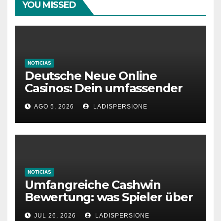
YOU MISSED
NOTICIAS
Deutsche Neue Online
Casinos: Dein umfassender
Ratgeber für moderne
AGO 5, 2026
LADISPERSIONE
Glücksspielplattformen
NOTICIAS
Umfangreiche Cashwin
Bewertung: was Spieler über
dieses Casino denken
JUL 26, 2026
LADISPERSIONE