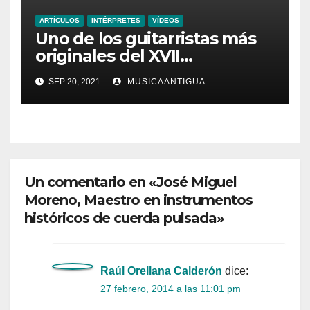
ARTÍCULOS
INTÉRPRETES
VÍDEOS
Uno de los guitarristas más
originales del XVII…
hablamos de Angelo Michele
SEP 20, 2021
MUSICAANTIGUA
Bartolotti
Un comentario en «José Miguel
Moreno, Maestro en instrumentos
históricos de cuerda pulsada»
Raúl Orellana Calderón
dice:
27 febrero, 2014 a las 11:01 pm