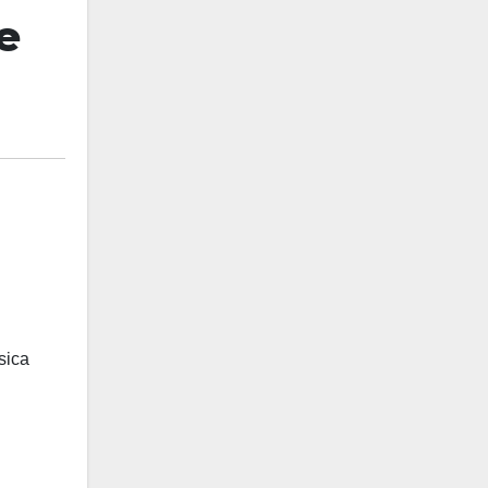
e
sica