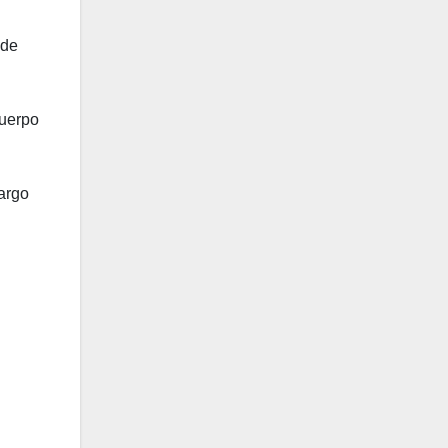
 de
cuerpo
cargo