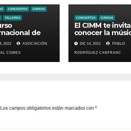
OS
CONCIERTOS
CURSOS
TALLERES
CONCIERTOS
CURSOS
urso
El CIMM te invita
rnacional de
conocer la músi
ca Medieval y
litúrgica del sigl
4, 2022
ASOCIACIÓN
DIC 14, 2021
PABLO
centista
VIII con Marcel
enta su XI
Pérès
AL COMES
RODRÍGUEZ CANFRANC
ión
Los campos obligatorios están marcados con
*