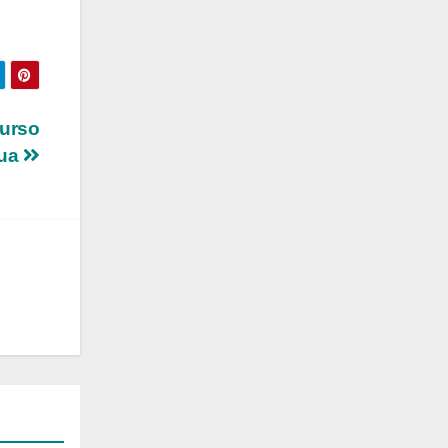
curso
gua