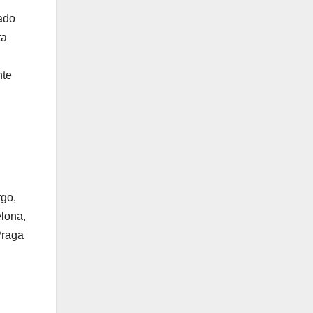
zado
ta
nte
rgo,
elona,
Praga