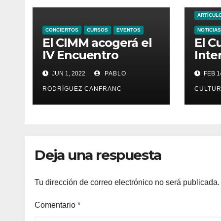
ARTÍCUL
CONCIERTOS
CURSOS
EVENTOS
NOTICIAS
El CIMM acogerá el
El C
IV Encuentro
Inte
Internacional de
Músi
JUN 1, 2022
PABLO
FEB 1
Ministriles
Rena
pres
RODRÍGUEZ CANFRANC
CULTUR
edic
Deja una respuesta
Tu dirección de correo electrónico no será publicada.
Comentario
*