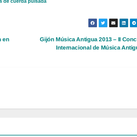
os de cuerda pulsada
n en
Gijón Música Antigua 2013 – II Con
Internacional de Música Anti