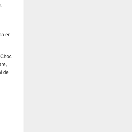
a
ba en
 (Choc
are,
i de