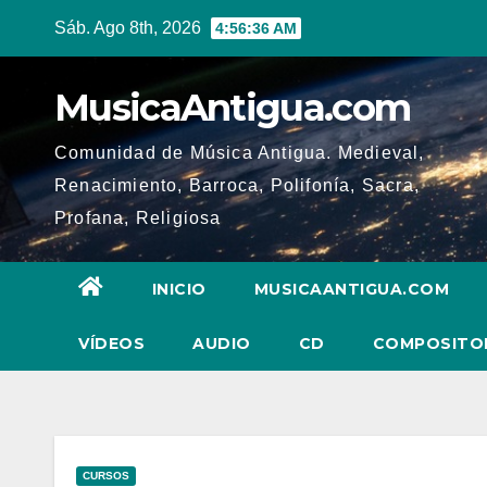
Ir
Sáb. Ago 8th, 2026
4:56:37 AM
al
contenido
MusicaAntigua.com
Comunidad de Música Antigua. Medieval,
Renacimiento, Barroca, Polifonía, Sacra,
Profana, Religiosa
INICIO
MUSICAANTIGUA.COM
VÍDEOS
AUDIO
CD
COMPOSITO
CURSOS