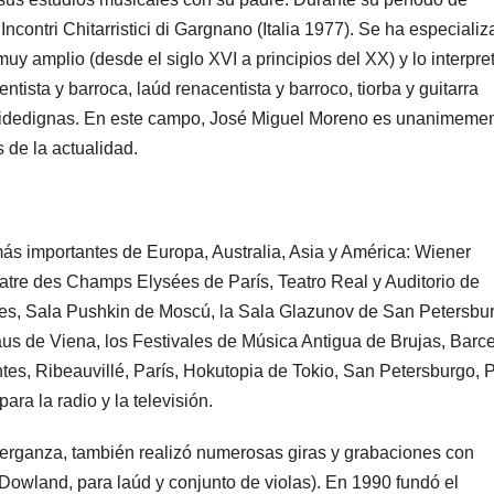
Incontri Chitarristici di Gargnano (Italia 1977). Se ha especiali
 muy amplio (desde el siglo XVI a principios del XX) y lo interpre
ntista y barroca, laúd renacentista y barroco, tiorba y guitarra
as fidedignas. En este campo, José Miguel Moreno es unanimeme
 de la actualidad.
más importantes de Europa, Australia, Asia y América: Wiener
atre des Champs Elysées de París, Teatro Real y Auditorio de
res, Sala Pushkin de Moscú, la Sala Glazunov de San Petersbu
s de Viena, los Festivales de Música Antigua de Brujas, Barc
intes, Ribeauvillé, París, Hokutopia de Tokio, San Petersburgo, 
ara la radio y la televisión.
erganza, también realizó numerosas giras y grabaciones con
Dowland, para laúd y conjunto de violas). En 1990 fundó el