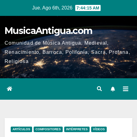
Ir
Jue. Ago 6th, 2026
7:44:16 AM
al
contenido
MusicaAntigua.com
Comunidad de Música Antigua. Medieval,
Renacimiento, Barroca, Polifonía, Sacra, Profana,
Religiosa
ARTÍCULOS
COMPOSITORES
INTÉRPRETES
VÍDEOS