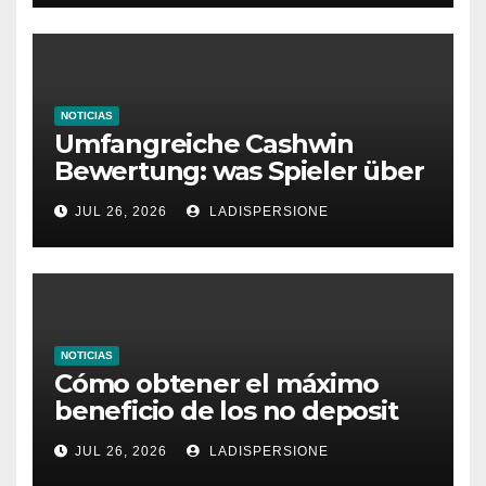
NOTICIAS
Umfangreiche Cashwin
Bewertung: was Spieler über
dieses Casino denken
JUL 26, 2026
LADISPERSIONE
NOTICIAS
Cómo obtener el máximo
beneficio de los no deposit
bonus codes de roby casino
JUL 26, 2026
LADISPERSIONE