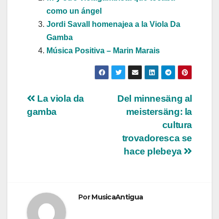
como un ángel
Jordi Savall homenajea a la Viola Da
Gamba
Música Positiva – Marin Marais
Navegación
La viola da
Del minnesäng al
gamba
meistersäng: la
de
cultura
entradas
trovadoresca se
hace plebeya
Por
MusicaAntigua