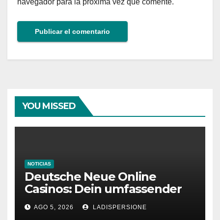
navegador para la próxima vez que comente.
YOU MISSED
NOTICIAS
Deutsche Neue Online
Casinos: Dein umfassender
Ratgeber für moderne
AGO 5, 2026
LADISPERSIONE
Glücksspielplattformen