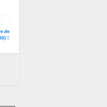
re de
85)