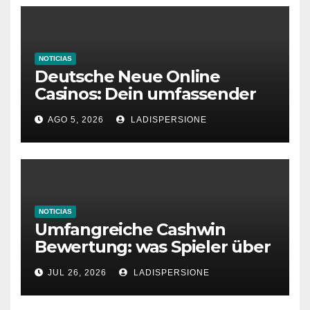
NOTICIAS
Deutsche Neue Online
Casinos: Dein umfassender
Ratgeber für moderne
AGO 5, 2026
LADISPERSIONE
Glücksspielplattformen
NOTICIAS
Umfangreiche Cashwin
Bewertung: was Spieler über
dieses Casino denken
JUL 26, 2026
LADISPERSIONE