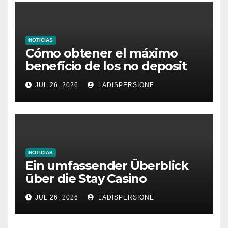
NOTICIAS
Cómo obtener el máximo
beneficio de los no deposit
bonus codes de roby casino
JUL 26, 2026
LADISPERSIONE
NOTICIAS
Ein umfassender Überblick
über die Stay Casino
Bonusbedingungen
JUL 26, 2026
LADISPERSIONE