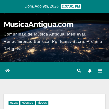
Ir
Dom. Ago 9th, 2026
2:37:02 PM
al
contenido
MusicaAntigua.com
Comunidad de Música Antigua. Medieval,
Renacimiento, Barroca, Polifonía, Sacra, Profana,
Religiosa
MEDIA
MÚSICOS
VÍDEOS