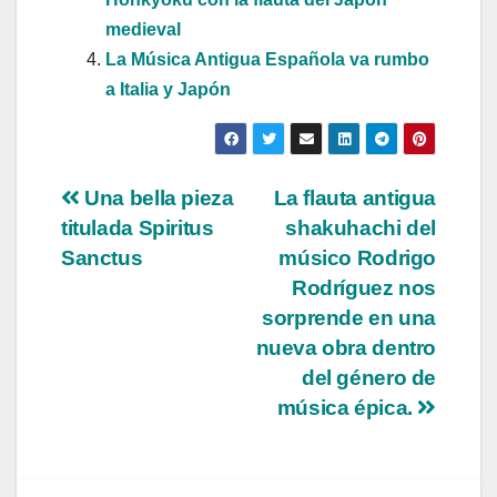
medieval
La Música Antigua Española va rumbo
a Italia y Japón
Navegación
Una bella pieza
La flauta antigua
titulada Spiritus
shakuhachi del
de
Sanctus
músico Rodrigo
entradas
Rodríguez nos
sorprende en una
nueva obra dentro
del género de
música épica.