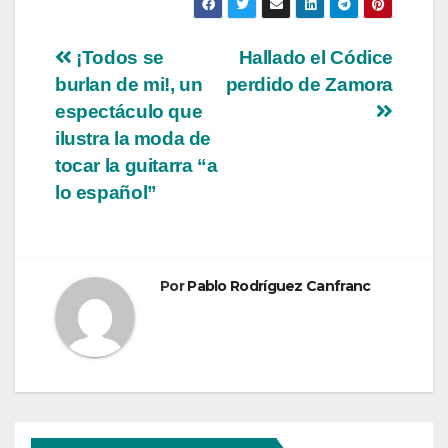
Navegación
¡Todos se
Hallado el Códice
burlan de mi!, un
perdido de Zamora
de
espectáculo que
entradas
ilustra la moda de
tocar la guitarra “a
lo español”
Por
Pablo Rodríguez Canfranc