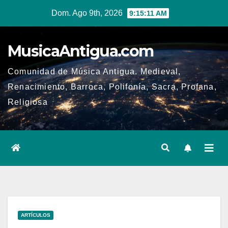
Ir
Dom. Ago 9th, 2026
9:15:11 AM
al
contenido
MusicaAntigua.com
Comunidad de Música Antigua. Medieval,
Renacimiento, Barroca, Polifonía, Sacra, Profana,
Religiosa
ARTÍCULOS