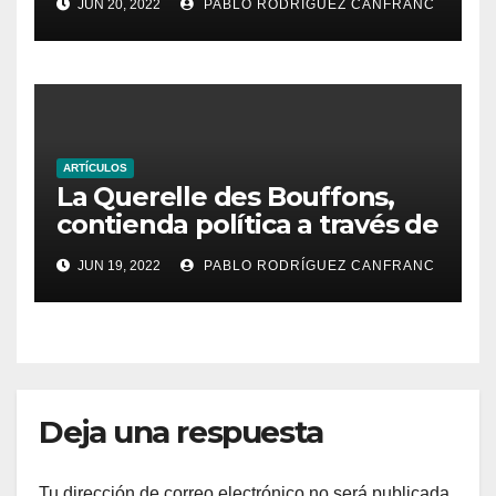
JUN 20, 2022
PABLO RODRÍGUEZ CANFRANC
ARTÍCULOS
La Querelle des Bouffons,
contienda política a través de
la ópera
JUN 19, 2022
PABLO RODRÍGUEZ CANFRANC
Deja una respuesta
Tu dirección de correo electrónico no será publicada.