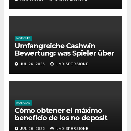
Glücksspielplattformen
NOTICIAS
Umfangreiche Cashwin
Bewertung: was Spieler über
dieses Casino denken
JUL 26, 2026
LADISPERSIONE
NOTICIAS
Cómo obtener el máximo
beneficio de los no deposit
bonus codes de roby casino
JUL 26, 2026
LADISPERSIONE