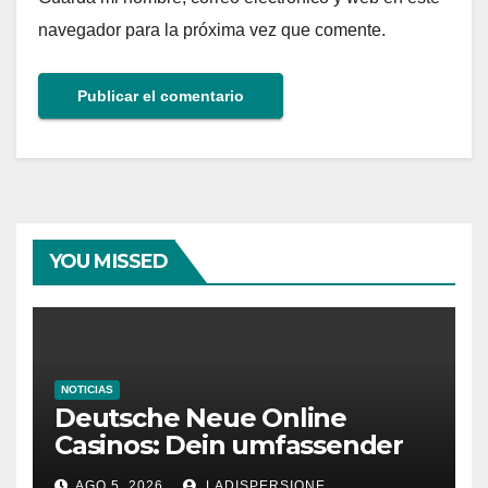
navegador para la próxima vez que comente.
YOU MISSED
NOTICIAS
Deutsche Neue Online
Casinos: Dein umfassender
Ratgeber für moderne
AGO 5, 2026
LADISPERSIONE