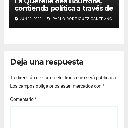
La Querelle des Bouffons,
contienda política a través de
la ópera
JUN 19, 2022
PABLO RODRÍGUEZ CANFRANC
Deja una respuesta
Tu dirección de correo electrónico no será publicada.
Los campos obligatorios están marcados con
*
Comentario
*