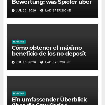
Bewertung: was Spieler über
dieses Casino denken
JUL 26, 2026
LADISPERSIONE
NOTICIAS
Cómo obtener el máximo
beneficio de los no deposit
bonus codes de roby casino
JUL 26, 2026
LADISPERSIONE
NOTICIAS
Ein umfassender Überblick