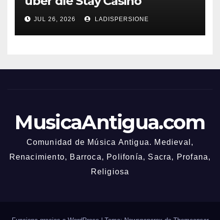
über die Stay Casino
Bonusbedingungen
JUL 26, 2026
LADISPERSIONE
MusicaAntigua.com
Comunidad de Música Antigua. Medieval,
Renacimiento, Barroca, Polifonía, Sacra, Profana,
Religiosa