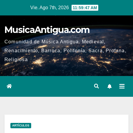
Ir
Vie. Ago 7th, 2026
11:59:48 AM
al
contenido
MusicaAntigua.com
Comunidad de Música Antigua. Medieval,
Renacimiento, Barroca, Polifonía, Sacra, Profana,
Religiosa
ARTÍCULOS