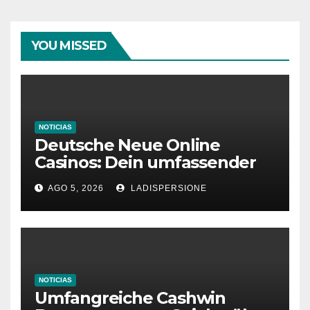
YOU MISSED
NOTICIAS
Deutsche Neue Online
Casinos: Dein umfassender
Ratgeber für moderne
AGO 5, 2026
LADISPERSIONE
Glücksspielplattformen
NOTICIAS
Umfangreiche Cashwin