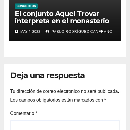
CONCIERTOS
El conjunto Aquel Trovar
interpreta en el monasterio
de Santa María de la
MAY 4, 2022
PABLO RODRÍGUEZ CANFRANC
Valldigna las cantigas de
Alfonso X el Sabio
Deja una respuesta
Tu dirección de correo electrónico no será publicada.
Los campos obligatorios están marcados con
*
Comentario
*