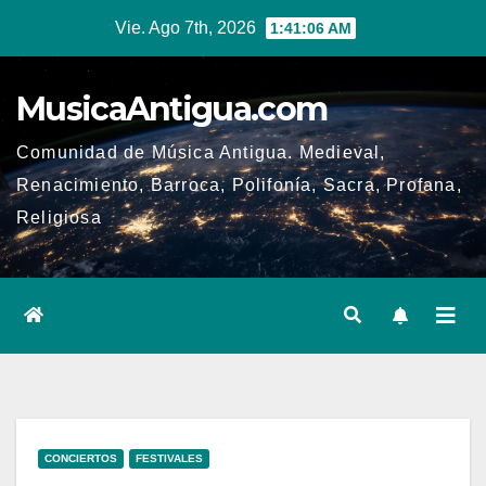
Ir
Vie. Ago 7th, 2026
1:41:06 AM
al
contenido
MusicaAntigua.com
Comunidad de Música Antigua. Medieval,
Renacimiento, Barroca, Polifonía, Sacra, Profana,
Religiosa
CONCIERTOS
FESTIVALES