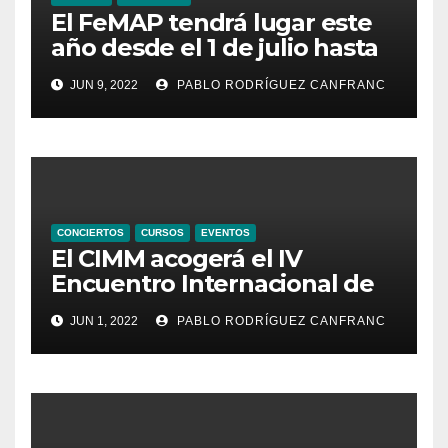
El FeMAP tendrá lugar este
año desde el 1 de julio hasta
el 21 de agosto, ampliando la
JUN 9, 2022
PABLO RODRÍGUEZ CANFRANC
oferta de conciertos y el
territorio de acción
CONCIERTOS
CURSOS
EVENTOS
El CIMM acogerá el IV
Encuentro Internacional de
Ministriles
JUN 1, 2022
PABLO RODRÍGUEZ CANFRANC