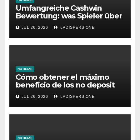
Umfangreiche Cashwin
Bewertung: was Spieler über
dieses Casino denken
JUL 26, 2026
LADISPERSIONE
NOTICIAS
Cómo obtener el máximo
beneficio de los no deposit
bonus codes de roby casino
JUL 26, 2026
LADISPERSIONE
NOTICIAS