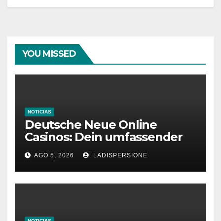
YOU MISSED
NOTICIAS
Deutsche Neue Online
Casinos: Dein umfassender
Ratgeber für moderne
AGO 5, 2026
LADISPERSIONE
Glücksspielplattformen
NOTICIAS