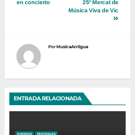
entradas
en concierto
25º Mercat de
Música Viva de Vic
Por
MusicaAntigua
ENTRADA RELACIONADA
EVENTOS
FESTIVALES