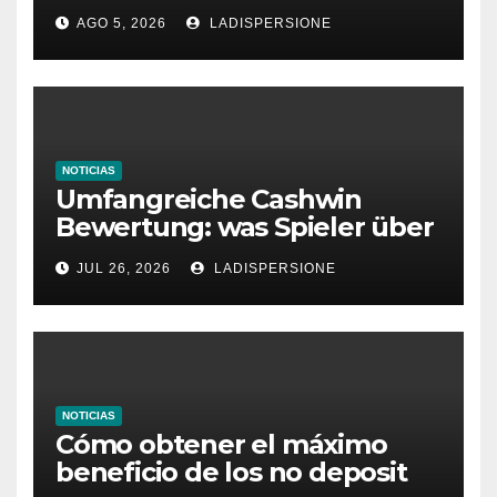
Ratgeber für moderne
AGO 5, 2026
LADISPERSIONE
Glücksspielplattformen
NOTICIAS
Umfangreiche Cashwin
Bewertung: was Spieler über
dieses Casino denken
JUL 26, 2026
LADISPERSIONE
NOTICIAS
Cómo obtener el máximo
beneficio de los no deposit