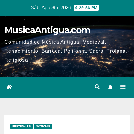
Ir
Sáb. Ago 8th, 2026
4:29:57 PM
al
contenido
MusicaAntigua.com
Comunidad de Música Antigua. Medieval,
Renacimiento, Barroca, Polifonía, Sacra, Profana,
Religiosa
FESTIVALES
NOTICIAS