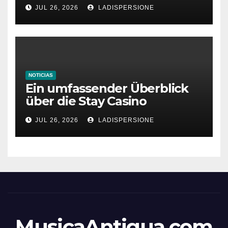
bonus codes de roby casino
JUL 26, 2026
LADISPERSIONE
NOTICIAS
Ein umfassender Überblick
über die Stay Casino
Bonusbedingungen
JUL 26, 2026
LADISPERSIONE
MusicaAntigua.com