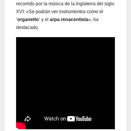
recorrido por la música de la Inglaterra del siglo
XVI: «Se podrán ver instrumentos como el
‘
organetto
‘ y el
arpa renacentista
«, ha
destacado.