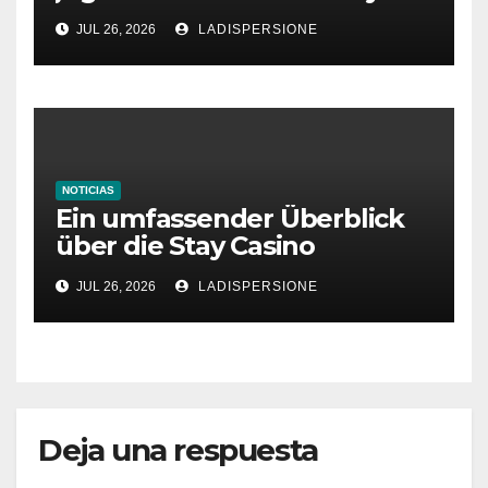
aumentar tus ganancias
JUL 26, 2026
LADISPERSIONE
NOTICIAS
Ein umfassender Überblick
über die Stay Casino
Bonusbedingungen
JUL 26, 2026
LADISPERSIONE
Deja una respuesta