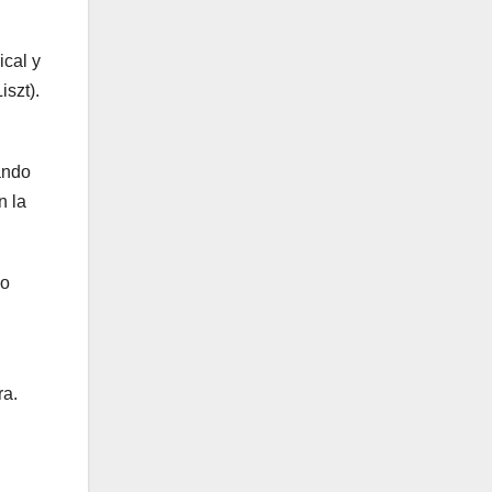
ical y
iszt).
ando
n la
lo
ra.