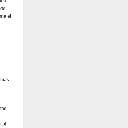
una
 de
ona el
ormas
tos,
n
ital