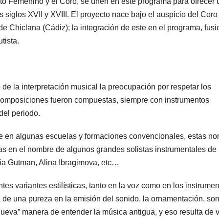
to Femenino y el Coro, se unen en este programa para ofrecer 
s siglos XVII y XVIII. El proyecto nace bajo el auspicio del Coro
e Chiclana (Cádiz); la integración de este en el programa, fusi
tista.
e la interpretación musical la preocupación por respetar los
as composiciones fueron compuestas, siempre con instrumentos
del periodo.
se en algunas escuelas y formaciones convencionales, estas n
as en el nombre de algunos grandes solistas instrumentales de
ia Gutman, Alina Ibragimova, etc…
ntes variantes estilísticas, tanto en la voz como en los instrumen
a de una pureza en la emisión del sonido, la ornamentación, so
ueva” manera de entender la música antigua, y eso resulta de v