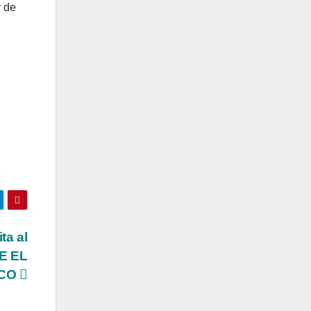
r de
ta al
E EL
CO