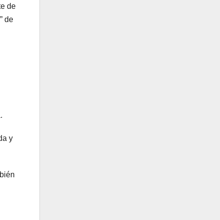
te de
” de
.
da y
bién