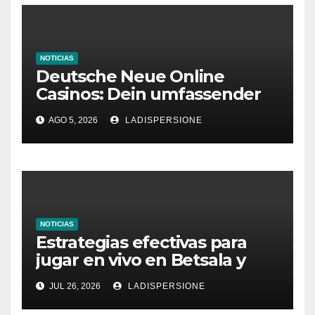
NOTICIAS
Deutsche Neue Online
Casinos: Dein umfassender
Ratgeber für moderne
AGO 5, 2026
LADISPERSIONE
Glücksspielplattformen
NOTICIAS
Estrategias efectivas para
jugar en vivo en Betsala y
aumentar tus ganancias
JUL 26, 2026
LADISPERSIONE