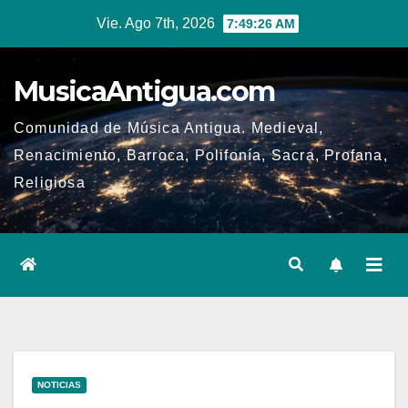
Ir
Vie. Ago 7th, 2026
7:49:27 AM
al
contenido
MusicaAntigua.com
Comunidad de Música Antigua. Medieval,
Renacimiento, Barroca, Polifonía, Sacra, Profana,
Religiosa
NOTICIAS