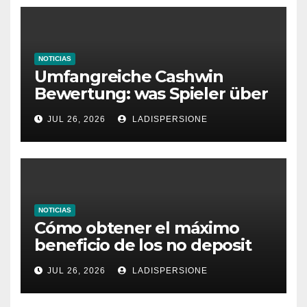
NOTICIAS
Umfangreiche Cashwin
Bewertung: was Spieler über
dieses Casino denken
JUL 26, 2026
LADISPERSIONE
NOTICIAS
Cómo obtener el máximo
beneficio de los no deposit
bonus codes de roby casino
JUL 26, 2026
LADISPERSIONE