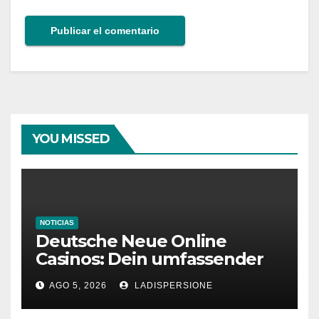
YOU MISSED
NOTICIAS
Deutsche Neue Online
Casinos: Dein umfassender
Ratgeber für moderne
AGO 5, 2026
LADISPERSIONE
Glücksspielplattformen