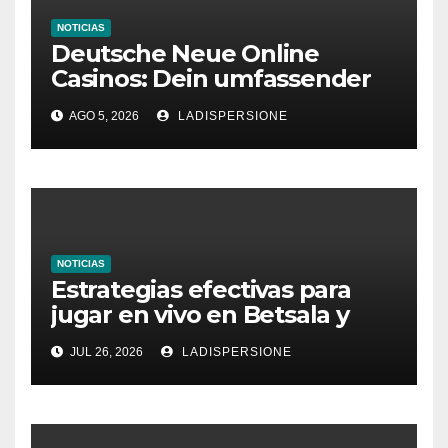
NOTICIAS
Deutsche Neue Online
Casinos: Dein umfassender
Ratgeber für moderne
AGO 5, 2026
LADISPERSIONE
Glücksspielplattformen
NOTICIAS
Estrategias efectivas para
jugar en vivo en Betsala y
aumentar tus ganancias
JUL 26, 2026
LADISPERSIONE