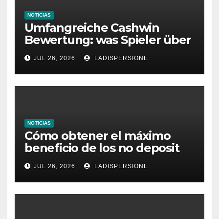
NOTICIAS
Umfangreiche Cashwin
Bewertung: was Spieler über
dieses Casino denken
JUL 26, 2026
LADISPERSIONE
NOTICIAS
Cómo obtener el máximo
beneficio de los no deposit
bonus codes de roby casino
JUL 26, 2026
LADISPERSIONE