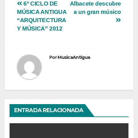
Navegación
6º CICLO DE
Albacete descubre
MÚSICA ANTIGUA
a un gran músico
de
“ARQUITECTURA
entradas
Y MÚSICA” 2012
Por
MusicaAntigua
ENTRADA RELACIONADA