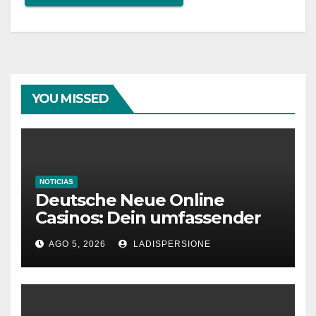
YOU MISSED
NOTICIAS
Deutsche Neue Online
Casinos: Dein umfassender
Ratgeber für moderne
AGO 5, 2026
LADISPERSIONE
Glücksspielplattformen