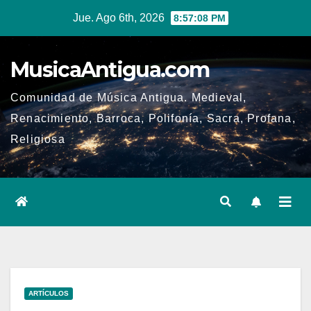
Ir
Jue. Ago 6th, 2026
8:57:09 PM
al
contenido
MusicaAntigua.com
Comunidad de Música Antigua. Medieval,
Renacimiento, Barroca, Polifonía, Sacra, Profana,
Religiosa
ARTÍCULOS