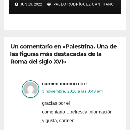
la ópera
JUN 19, 2022
PABLO RODRÍGUEZ CANFRANC
Un comentario en «Palestrina. Una de
las figuras más destacadas de la
Roma del siglo XVI»
carmen moreno
dice:
3 noviembre, 2016 a las 9:49 am
gracias por el
comentario….refresca información
y gusta, carmen