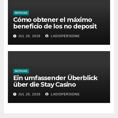
NOTICIAS
Cómo obtener el máximo
beneficio de los no deposit
bonus codes de roby casino
JUL 26, 2026
LADISPERSIONE
NOTICIAS
Ein umfassender Überblick
über die Stay Casino
Bonusbedingungen
JUL 26, 2026
LADISPERSIONE