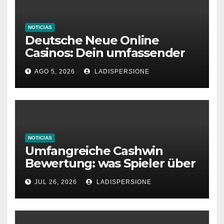
NOTICIAS
Deutsche Neue Online
Casinos: Dein umfassender
Ratgeber für moderne
AGO 5, 2026
LADISPERSIONE
Glücksspielplattformen
NOTICIAS
Umfangreiche Cashwin
Bewertung: was Spieler über
dieses Casino denken
JUL 26, 2026
LADISPERSIONE