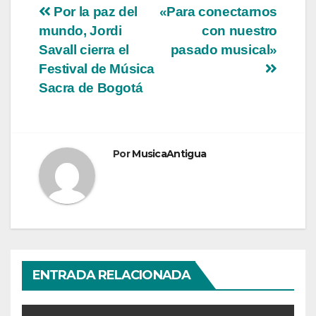
Navegación
Por la paz del
«Para conectarnos
mundo, Jordi
con nuestro
de
Savall cierra el
pasado musical»
entradas
Festival de Música
Sacra de Bogotá
Por
MusicaAntigua
ENTRADA RELACIONADA