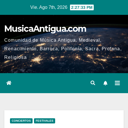
Ir
Vie. Ago 7th, 2026
2:27:34 PM
al
contenido
MusicaAntigua.com
Comunidad de Música Antigua. Medieval,
Renacimiento, Barroca, Polifonía, Sacra, Profana,
Religiosa
CONCIERTOS
FESTIVALES