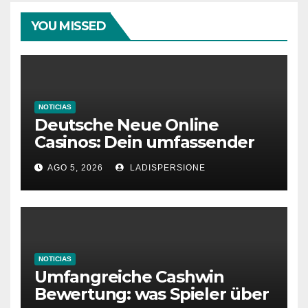
YOU MISSED
NOTICIAS
Deutsche Neue Online
Casinos: Dein umfassender
Ratgeber für moderne
AGO 5, 2026
LADISPERSIONE
Glücksspielplattformen
NOTICIAS
Umfangreiche Cashwin
Bewertung: was Spieler über