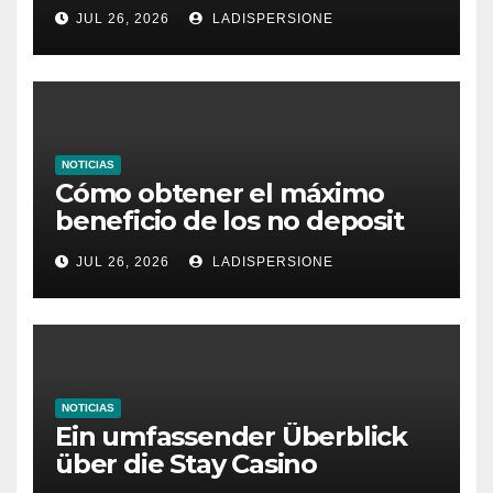
dieses Casino denken
JUL 26, 2026
LADISPERSIONE
NOTICIAS
Cómo obtener el máximo
beneficio de los no deposit
bonus codes de roby casino
JUL 26, 2026
LADISPERSIONE
NOTICIAS
Ein umfassender Überblick
über die Stay Casino
Bonusbedingungen