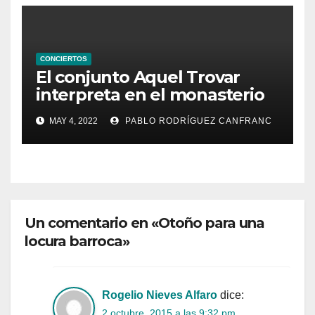
CONCIERTOS
El conjunto Aquel Trovar
interpreta en el monasterio
de Santa María de la
MAY 4, 2022
PABLO RODRÍGUEZ CANFRANC
Valldigna las cantigas de
Alfonso X el Sabio
Un comentario en «Otoño para una
locura barroca»
Rogelio Nieves Alfaro
dice:
2 octubre, 2015 a las 9:32 pm