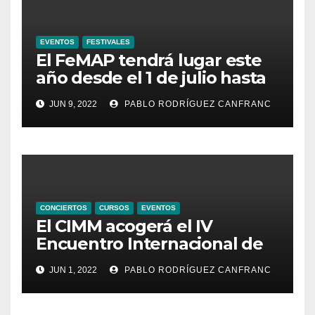
EVENTOS
FESTIVALES
El FeMAP tendrá lugar este
año desde el 1 de julio hasta
el 21 de agosto, ampliando la
JUN 9, 2022
PABLO RODRÍGUEZ CANFRANC
oferta de conciertos y el
territorio de acción
CONCIERTOS
CURSOS
EVENTOS
El CIMM acogerá el IV
Encuentro Internacional de
Ministriles
JUN 1, 2022
PABLO RODRÍGUEZ CANFRANC