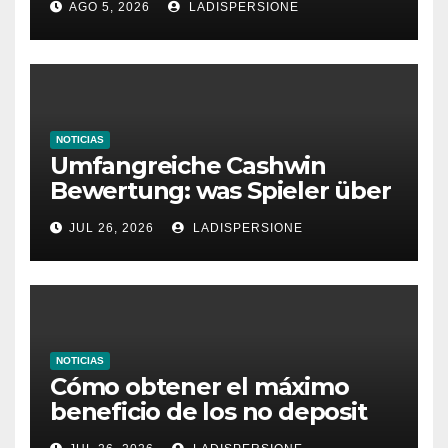
AGO 5, 2026
LADISPERSIONE
Glücksspielplattformen
NOTICIAS
Umfangreiche Cashwin
Bewertung: was Spieler über
dieses Casino denken
JUL 26, 2026
LADISPERSIONE
NOTICIAS
Cómo obtener el máximo
beneficio de los no deposit
bonus codes de roby casino