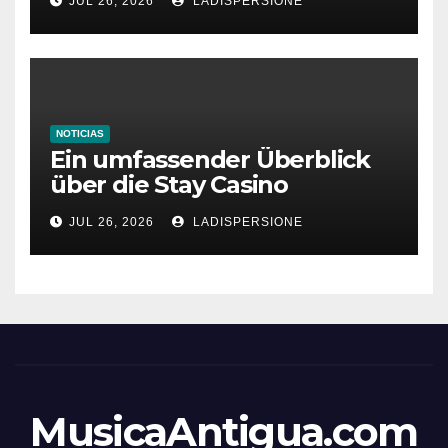
JUL 26, 2026
LADISPERSIONE
NOTICIAS
Ein umfassender Überblick
über die Stay Casino
Bonusbedingungen
JUL 26, 2026
LADISPERSIONE
MusicaAntigua.com