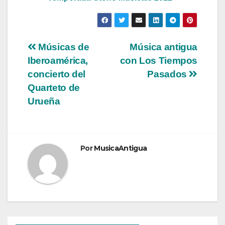
Navegación
Músicas de
Música antigua
Iberoamérica,
con Los Tiempos
de
concierto del
Pasados
entradas
Quarteto de
Urueña
Por
MusicaAntigua