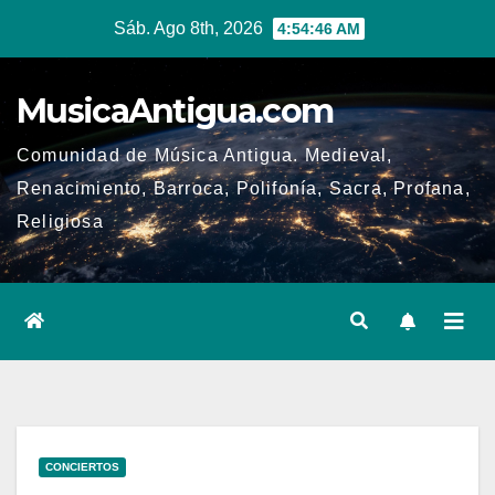
Ir
Sáb. Ago 8th, 2026
4:54:46 AM
al
contenido
MusicaAntigua.com
Comunidad de Música Antigua. Medieval,
Renacimiento, Barroca, Polifonía, Sacra, Profana,
Religiosa
CONCIERTOS