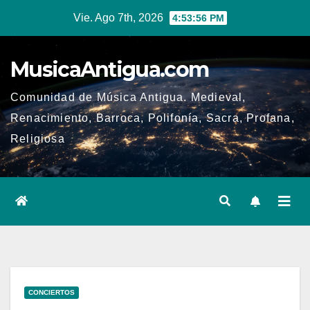
Ir
Vie. Ago 7th, 2026
4:53:57 PM
al
contenido
MusicaAntigua.com
Comunidad de Música Antigua. Medieval,
Renacimiento, Barroca, Polifonía, Sacra, Profana,
Religiosa
CONCIERTOS