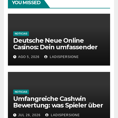
YOU MISSED
NOTICIAS
Deutsche Neue Online
Casinos: Dein umfassender
Ratgeber für moderne
AGO 5, 2026
LADISPERSIONE
Glücksspielplattformen
NOTICIAS
Umfangreiche Cashwin
Bewertung: was Spieler über
dieses Casino denken
JUL 26, 2026
LADISPERSIONE