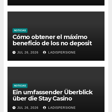
NOTICIAS
Cómo obtener el máximo
beneficio de los no deposit
bonus codes de roby casino
JUL 26, 2026
LADISPERSIONE
NOTICIAS
Ein umfassender Überblick
über die Stay Casino
Bonusbedingungen
JUL 26, 2026
LADISPERSIONE