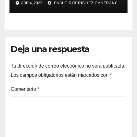
ABR 4, 2022
PABLO RODRÍGUEZ CANFRANC
directo de Fundación Cañada
Blanch
Deja una respuesta
Tu dirección de correo electrónico no será publicada.
Los campos obligatorios están marcados con
*
Comentario
*