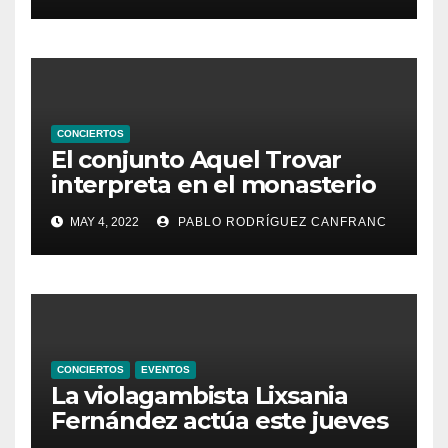
CONCIERTOS
El conjunto Aquel Trovar
interpreta en el monasterio
de Santa María de la
MAY 4, 2022
PABLO RODRÍGUEZ CANFRANC
Valldigna las cantigas de
Alfonso X el Sabio
CONCIERTOS
EVENTOS
La violagambista Lixsania
Fernández actúa este jueves
en el ciclo de música en