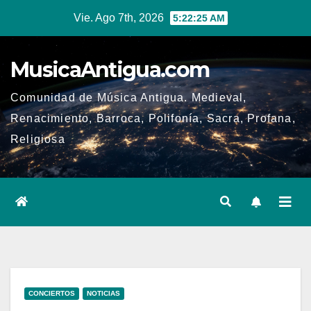
Ir
Vie. Ago 7th, 2026
5:22:26 AM
al
contenido
MusicaAntigua.com
Comunidad de Música Antigua. Medieval,
Renacimiento, Barroca, Polifonía, Sacra, Profana,
Religiosa
CONCIERTOS
NOTICIAS