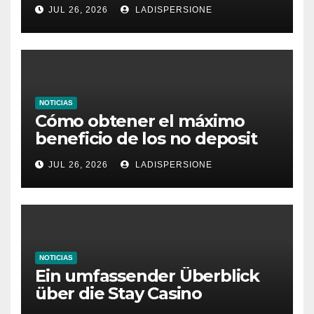
dieses Casino denken
JUL 26, 2026
LADISPERSIONE
NOTICIAS
Cómo obtener el máximo
beneficio de los no deposit
bonus codes de roby casino
JUL 26, 2026
LADISPERSIONE
NOTICIAS
Ein umfassender Überblick
über die Stay Casino
Bonusbedingungen