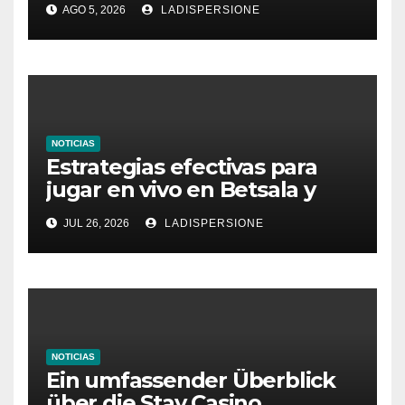
AGO 5, 2026
LADISPERSIONE
Glücksspielplattformen
NOTICIAS
Estrategias efectivas para
jugar en vivo en Betsala y
aumentar tus ganancias
JUL 26, 2026
LADISPERSIONE
NOTICIAS
Ein umfassender Überblick
über die Stay Casino