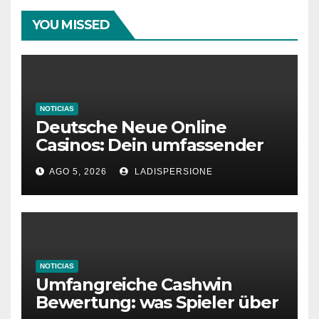
YOU MISSED
NOTICIAS
Deutsche Neue Online
Casinos: Dein umfassender
Ratgeber für moderne
AGO 5, 2026
LADISPERSIONE
Glücksspielplattformen
NOTICIAS
Umfangreiche Cashwin
Bewertung: was Spieler über