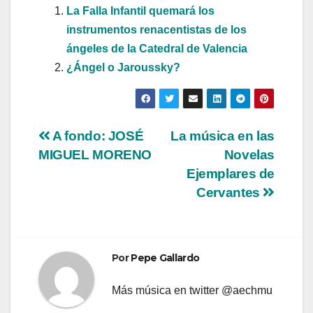
La Falla Infantil quemará los
instrumentos renacentistas de los
ángeles de la Catedral de Valencia
¿Ángel o Jaroussky?
Navegación
A fondo: JOSÉ
La música en las
MIGUEL MORENO
Novelas
de
Ejemplares de
entradas
Cervantes
Por
Pepe Gallardo
Más música en twitter @aechmu