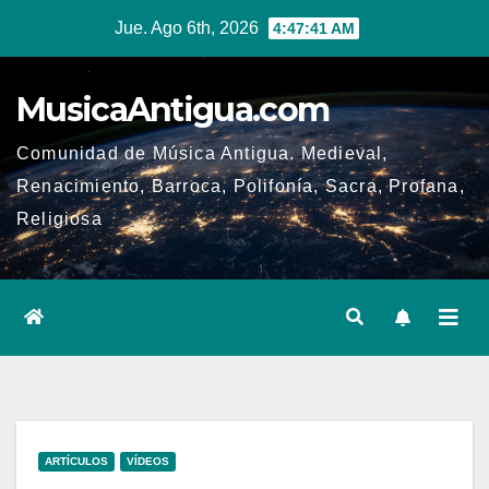
Ir
Jue. Ago 6th, 2026
4:47:42 AM
al
contenido
MusicaAntigua.com
Comunidad de Música Antigua. Medieval,
Renacimiento, Barroca, Polifonía, Sacra, Profana,
Religiosa
ARTÍCULOS
VÍDEOS