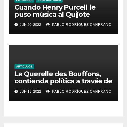
Cuando Henry Purcell le
puso música al Quijote
JUN 20, 2022
PABLO RODRÍGUEZ CANFRANC
ARTÍCULOS
La Querelle des Bouffons,
contienda política a través de
la ópera
JUN 19, 2022
PABLO RODRÍGUEZ CANFRANC