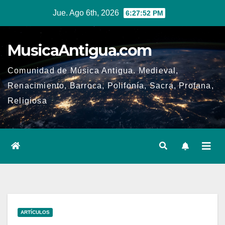
Ir
Jue. Ago 6th, 2026
6:27:53 PM
al
contenido
MusicaAntigua.com
Comunidad de Música Antigua. Medieval,
Renacimiento, Barroca, Polifonía, Sacra, Profana,
Religiosa
ARTÍCULOS