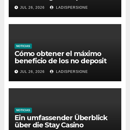
dieses Casino denken
JUL 26, 2026
LADISPERSIONE
NOTICIAS
Cómo obtener el máximo
beneficio de los no deposit
bonus codes de roby casino
JUL 26, 2026
LADISPERSIONE
NOTICIAS
Ein umfassender Überblick
über die Stay Casino