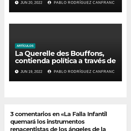
JUN 20, 2022
PABLO RODRÍGUEZ CANFRANC
ARTÍCULOS
La Querelle des Bouffons,
contienda política a través de
la ópera
JUN 19, 2022
PABLO RODRÍGUEZ CANFRANC
3 comentarios en «La Falla Infantil
quemará los instrumentos
renacentistas de los ángeles de la