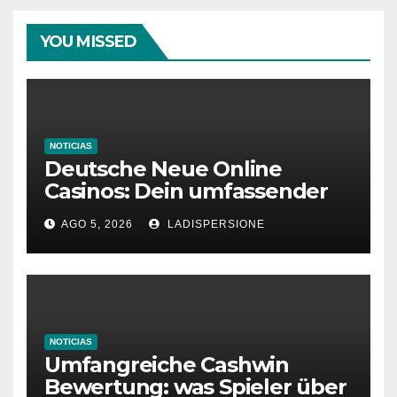
YOU MISSED
NOTICIAS
Deutsche Neue Online
Casinos: Dein umfassender
Ratgeber für moderne
AGO 5, 2026
LADISPERSIONE
Glücksspielplattformen
NOTICIAS
Umfangreiche Cashwin
Bewertung: was Spieler über