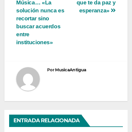
de
Música… «La
que te da paz y
entradas
solución nunca es
esperanza»
recortar sino
buscar acuerdos
entre
instituciones»
Por
MusicaAntigua
ENTRADA RELACIONADA