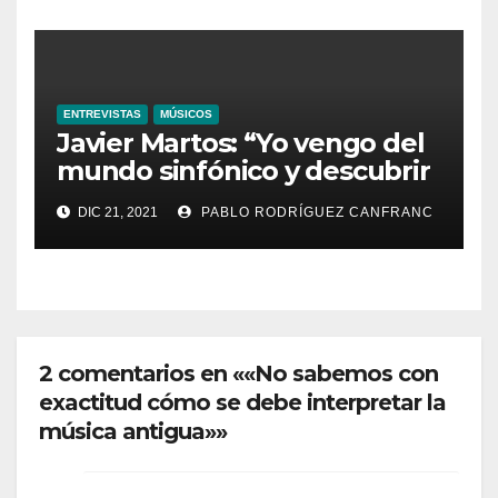
ENTREVISTAS
MÚSICOS
Javier Martos: “Yo vengo del
mundo sinfónico y descubrir
éste nuevo, pero antiguo
DIC 21, 2021
PABLO RODRÍGUEZ CANFRANC
mundo maravilloso, me abrió
los ojos aportándome
muchísimo”
2 comentarios en ««No sabemos con
exactitud cómo se debe interpretar la
música antigua»»