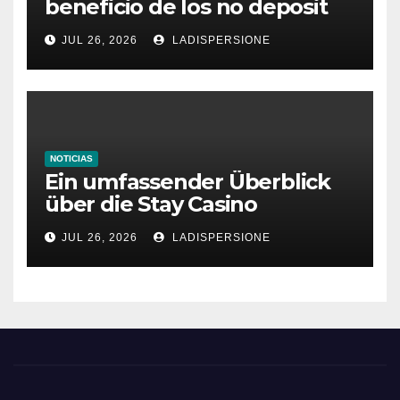
beneficio de los no deposit
bonus codes de roby casino
JUL 26, 2026
LADISPERSIONE
NOTICIAS
Ein umfassender Überblick
über die Stay Casino
Bonusbedingungen
JUL 26, 2026
LADISPERSIONE