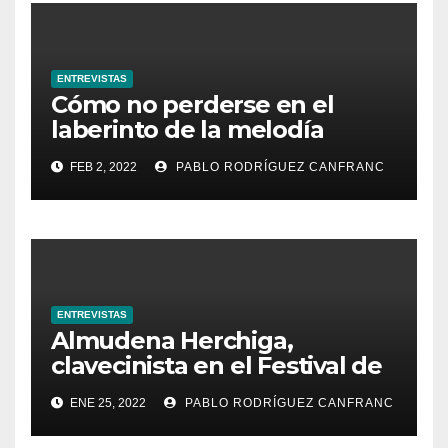
ENTREVISTAS
Cómo no perderse en el
laberinto de la melodía
medieval: entrevista a Silke
FEB 2, 2022
PABLO RODRÍGUEZ CANFRANC
Schulze y Peppe Frana
ENTREVISTAS
Almudena Herchiga,
clavecinista en el Festival de
Música Antigua de Lorqui de
ENE 25, 2022
PABLO RODRÍGUEZ CANFRANC
2022, lugar de referencia en
la Región de Murcia.