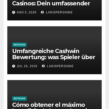
Casinos: Dein umfassender
Ratgeber für moderne
AGO 5, 2026
LADISPERSIONE
Glücksspielplattformen
NOTICIAS
Umfangreiche Cashwin
Bewertung: was Spieler über
dieses Casino denken
JUL 26, 2026
LADISPERSIONE
NOTICIAS
Cómo obtener el máximo