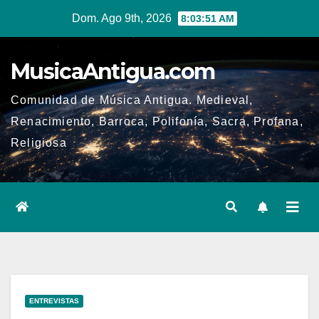
Ir
Dom. Ago 9th, 2026
8:03:52 AM
al
contenido
MusicaAntigua.com
Comunidad de Música Antigua. Medieval,
Renacimiento, Barroca, Polifonía, Sacra, Profana,
Religiosa
ENTREVISTAS