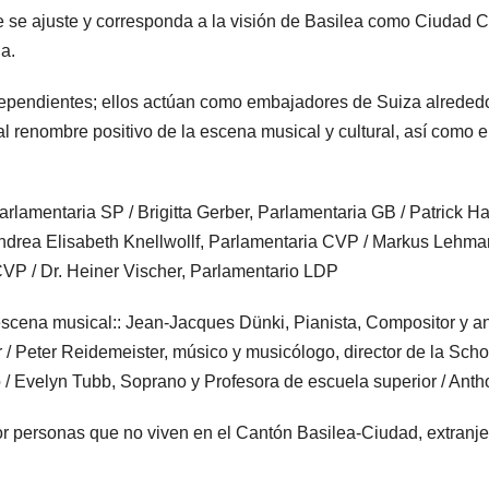
 se ajuste y corresponda a la visión de Basilea como Ciudad Cu
a.
independientes; ellos actúan como embajadores de Suiza alred
l renombre positivo de la escena musical y cultural, así como el
arlamentaria SP / Brigitta Gerber, Parlamentaria GB / Patrick Ha
ndrea Elisabeth Knellwollf, Parlamentaria CVP / Markus Lehman
VP / Dr. Heiner Vischer, Parlamentario LDP
escena musical:: Jean-­Jacques Dünki, Pianista, Compositor y a
r / Peter Reidemeister, músico y musicólogo, director de la Sc
/ Evelyn Tubb, Soprano y Profesora de escuela superior / Antho
por personas que no viven en el Cantón Basilea-Ciudad, extranj