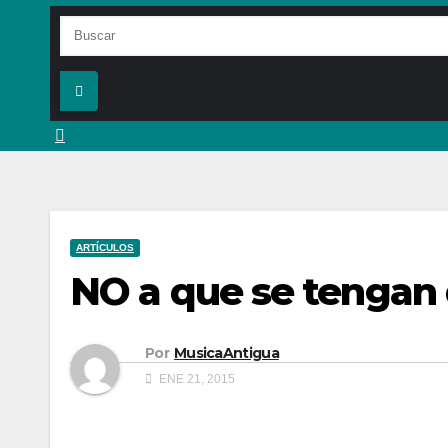
ARTÍCULOS
NO a que se tengan q
Por
MusicaAntigua
ENE 21, 2015