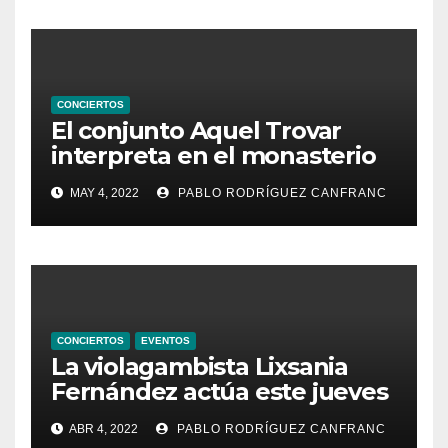
CONCIERTOS
El conjunto Aquel Trovar
interpreta en el monasterio
de Santa María de la
MAY 4, 2022
PABLO RODRÍGUEZ CANFRANC
Valldigna las cantigas de
Alfonso X el Sabio
CONCIERTOS
EVENTOS
La violagambista Lixsania
Fernández actúa este jueves
en el ciclo de música en
ABR 4, 2022
PABLO RODRÍGUEZ CANFRANC
directo de Fundación Cañada