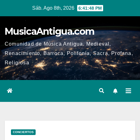
Ir
Sáb. Ago 8th, 2026
6:41:48 PM
al
contenido
MusicaAntigua.com
Comunidad de Música Antigua. Medieval,
Renacimiento, Barroca, Polifonía, Sacra, Profana,
Religiosa
CONCIERTOS