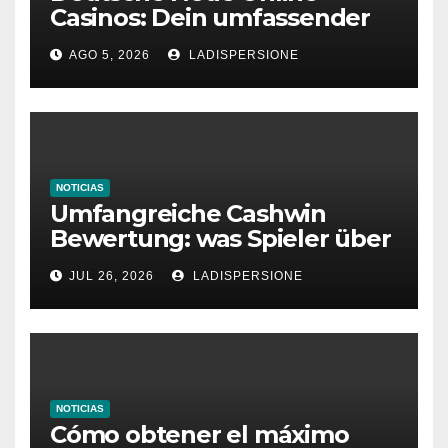
Casinos: Dein umfassender
Ratgeber für moderne
AGO 5, 2026
LADISPERSIONE
Glücksspielplattformen
NOTICIAS
Umfangreiche Cashwin
Bewertung: was Spieler über
dieses Casino denken
JUL 26, 2026
LADISPERSIONE
NOTICIAS
Cómo obtener el máximo