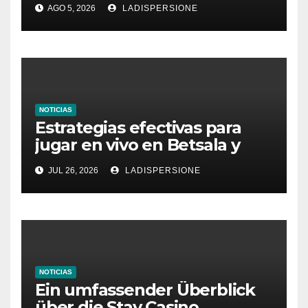
AGO 5, 2026
LADISPERSIONE
Glücksspielplattformen
NOTICIAS
Estrategias efectivas para
jugar en vivo en Betsala y
aumentar tus ganancias
JUL 26, 2026
LADISPERSIONE
NOTICIAS
Ein umfassender Überblick
über die Stay Casino