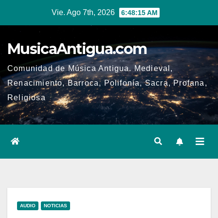
Ir
Vie. Ago 7th, 2026
6:48:16 AM
al
contenido
MusicaAntigua.com
Comunidad de Música Antigua. Medieval,
Renacimiento, Barroca, Polifonía, Sacra, Profana,
Religiosa
AUDIO
NOTICIAS