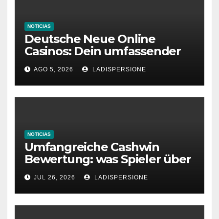
NOTICIAS
Deutsche Neue Online
Casinos: Dein umfassender
Ratgeber für moderne
AGO 5, 2026
LADISPERSIONE
Glücksspielplattformen
NOTICIAS
Umfangreiche Cashwin
Bewertung: was Spieler über
dieses Casino denken
JUL 26, 2026
LADISPERSIONE