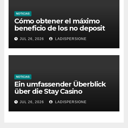
NOTICIAS
Cómo obtener el máximo
beneficio de los no deposit
bonus codes de roby casino
JUL 26, 2026
LADISPERSIONE
NOTICIAS
Ein umfassender Überblick
über die Stay Casino
Bonusbedingungen
JUL 26, 2026
LADISPERSIONE