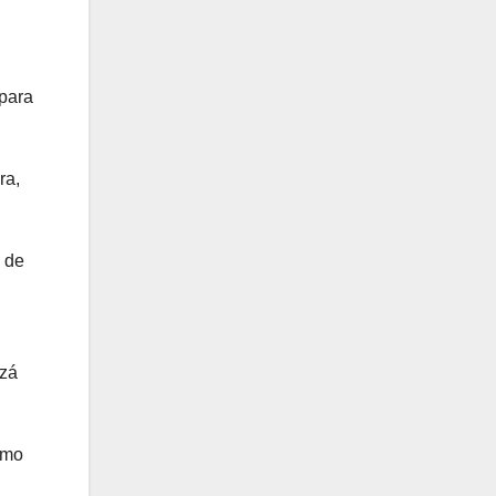
 para
ra,
 de
izá
imo