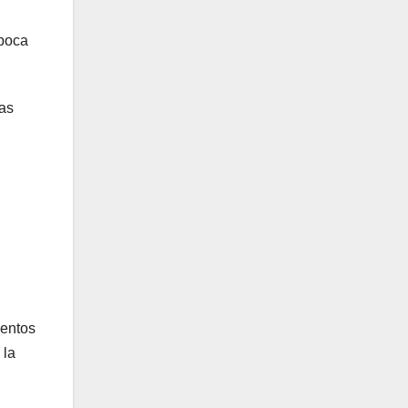
época
tas
mentos
 la