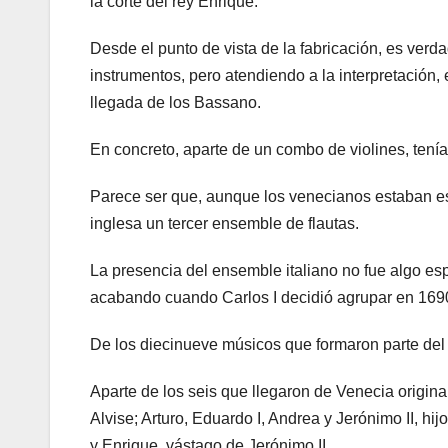
la corte del rey Enrique.
Desde el punto de vista de la fabricación, es verd
instrumentos, pero atendiendo a la interpretación,
llegada de los Bassano.
En concreto, aparte de un combo de violines, tenía
Parece ser que, aunque los venecianos estaban es
inglesa un tercer ensemble de flautas.
La presencia del ensemble italiano no fue algo esp
acabando cuando Carlos I decidió agrupar en 1690 
De los diecinueve músicos que formaron parte del 
Aparte de los seis que llegaron de Venecia origin
Alvise; Arturo, Eduardo I, Andrea y Jerónimo II, hijo
y Enrique, vástago de Jerónimo II.