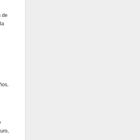
s de
la
ños,
e
turo,