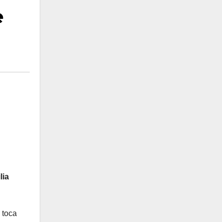
e
lia
 toca