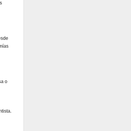
s
esde
imías
sa o
tista.