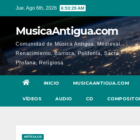
Ir
Jue. Ago 6th, 2026
6:53:30 AM
al
contenido
MusicaAntigua.com
Comunidad de Música Antigua. Medieval,
Renacimiento, Barroca, Polifonía, Sacra,
Profana, Religiosa
INICIO
MUSICAANTIGUA.COM
VÍDEOS
AUDIO
CD
COMPOSITO
ARTÍCULOS