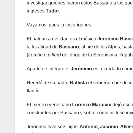
investigar quiénes fueron estos Bassano a los que
ingleses
Tudor
.
Vayamos, pues, a los orígenes.
El patriarca del clan es el músico
Jeronimo Bass
la localidad de
Bassano
, al pie de los Alpes, ha
(
trombe e piffari)
del dogo de la Serenísima Repúbl
Aparte de intérprete,
Jerónimo
es recordado como 
Heredó de su padre
Battista
el sobrenombre de
il
flautín.
El médico veneciano
Lorenzo Marucini
dejó escri
construidos por Bassano y sobre cómo incluso inve
Jerónimo tuvo seis hijos,
Antonio, Jacomo, Alvise