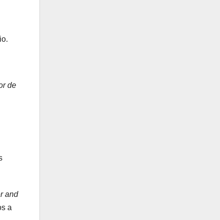
io.
or de
s
r and
os a