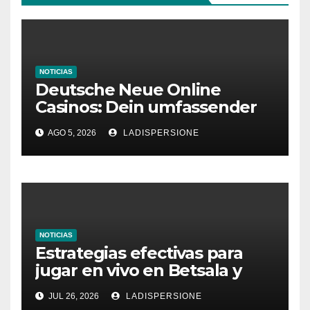
NOTICIAS
Deutsche Neue Online
Casinos: Dein umfassender
Ratgeber für moderne
AGO 5, 2026
LADISPERSIONE
Glücksspielplattformen
NOTICIAS
Estrategias efectivas para
jugar en vivo en Betsala y
aumentar tus ganancias
JUL 26, 2026
LADISPERSIONE