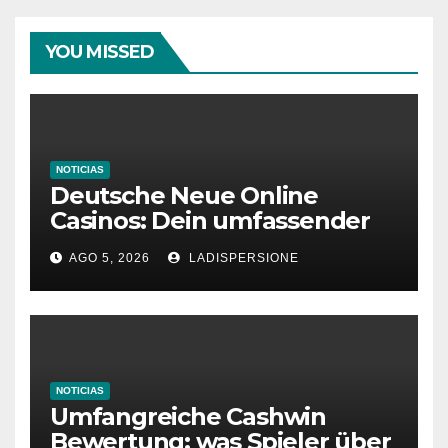
YOU MISSED
NOTICIAS
Deutsche Neue Online
Casinos: Dein umfassender
Ratgeber für moderne
AGO 5, 2026
LADISPERSIONE
Glücksspielplattformen
NOTICIAS
Umfangreiche Cashwin
Bewertung: was Spieler über