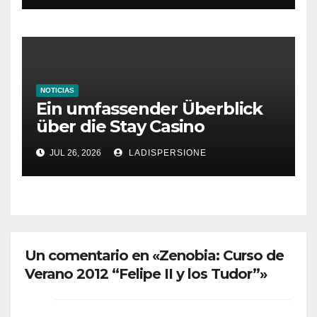
NOTICIAS
Ein umfassender Überblick
über die Stay Casino
Bonusbedingungen
JUL 26, 2026
LADISPERSIONE
Un comentario en «Zenobia: Curso de
Verano 2012 “Felipe II y los Tudor”»