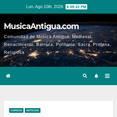
Ir
Lun. Ago 10th, 2026
8:09:22 PM
al
contenido
MusicaAntigua.com
Comunidad de Música Antigua. Medieval,
Renacimiento, Barroca, Polifonía, Sacra, Profana,
Religiosa
CURSOS
NOTICIAS