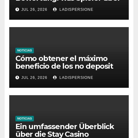
dieses Casino denken
JUL 26, 2026
LADISPERSIONE
NOTICIAS
Cómo obtener el máximo
beneficio de los no deposit
bonus codes de roby casino
JUL 26, 2026
LADISPERSIONE
NOTICIAS
Ein umfassender Überblick
über die Stay Casino