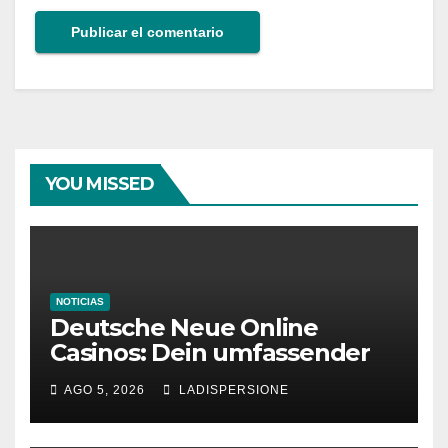
YOU MISSED
NOTICIAS
Deutsche Neue Online
Casinos: Dein umfassender
Ratgeber für moderne
AGO 5, 2026
LADISPERSIONE
Glücksspielplattformen