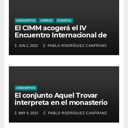
CONCIERTOS
CURSOS
EVENTOS
El CIMM acogerá el IV
Encuentro Internacional de
Ministriles
JUN 1, 2022
PABLO RODRÍGUEZ CANFRANC
CONCIERTOS
El conjunto Aquel Trovar
interpreta en el monasterio
de Santa María de la
MAY 4, 2022
PABLO RODRÍGUEZ CANFRANC
Valldigna las cantigas de
Alfonso X el Sabio