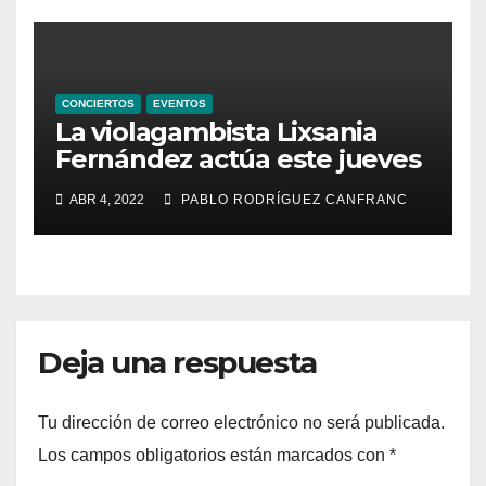
CONCIERTOS
EVENTOS
La violagambista Lixsania
Fernández actúa este jueves
en el ciclo de música en
ABR 4, 2022
PABLO RODRÍGUEZ CANFRANC
directo de Fundación Cañada
Blanch
Deja una respuesta
Tu dirección de correo electrónico no será publicada.
Los campos obligatorios están marcados con
*