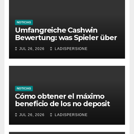
NOTICIAS
Umfangreiche Cashwin
Bewertung: was Spieler über
dieses Casino denken
JUL 26, 2026
LADISPERSIONE
NOTICIAS
Cómo obtener el máximo
beneficio de los no deposit
bonus codes de roby casino
JUL 26, 2026
LADISPERSIONE