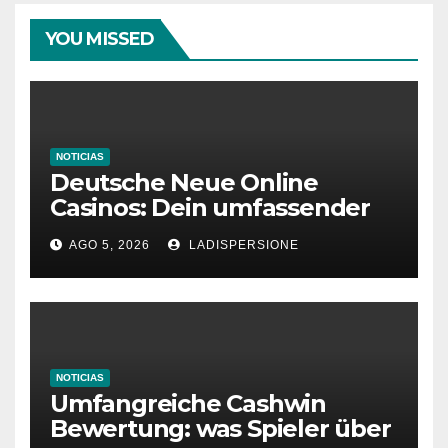
YOU MISSED
NOTICIAS
Deutsche Neue Online
Casinos: Dein umfassender
Ratgeber für moderne
AGO 5, 2026
LADISPERSIONE
Glücksspielplattformen
NOTICIAS
Umfangreiche Cashwin
Bewertung: was Spieler über