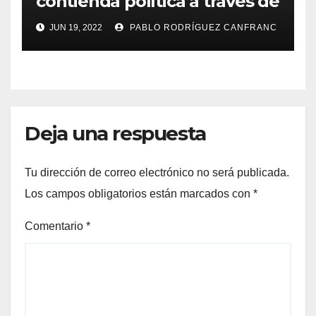
contienda política a través de
la ópera
JUN 19, 2022
PABLO RODRÍGUEZ CANFRANC
Deja una respuesta
Tu dirección de correo electrónico no será publicada.
Los campos obligatorios están marcados con
*
Comentario
*