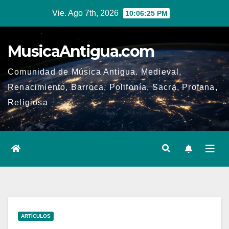
Ir
Vie. Ago 7th, 2026
10:06:26 PM
al
contenido
MusicaAntigua.com
Comunidad de Música Antigua. Medieval,
Renacimiento, Barroca, Polifonía, Sacra, Profana,
Religiosa
ARTÍCULOS