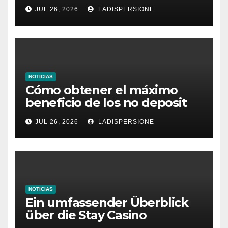
dieses Casino denken
JUL 26, 2026
LADISPERSIONE
NOTICIAS
Cómo obtener el máximo
beneficio de los no deposit
bonus codes de roby casino
JUL 26, 2026
LADISPERSIONE
NOTICIAS
Ein umfassender Überblick
über die Stay Casino
Bonusbedingungen