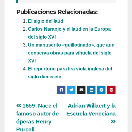
Publicaciones Relacionadas:
El siglo del laúd
Carlos Naranjo y el laúd en la Europa
del siglo XVI
Un manuscrito «guillotinado», que aún
conserva obras para vihuela del siglo
XVI
El repertorio para lira viola inglesa del
siglo diecisiete
Navegación
1659: Nace el
Adrian Willaert y la
famoso autor de
Escuela Veneciana
de
óperas Henry
entradas
Purcell