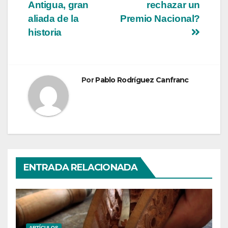
Antigua, gran
rechazar un
de
aliada de la
Premio Nacional?
entradas
historia
Por
Pablo Rodríguez Canfranc
ENTRADA RELACIONADA
ARTÍCULOS