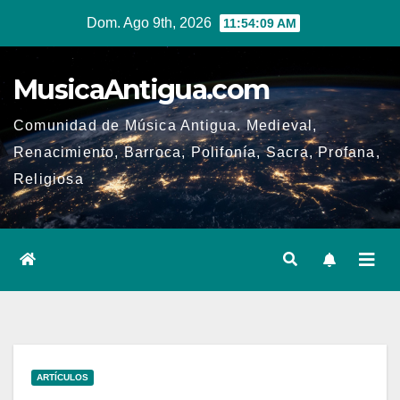
Ir
Dom. Ago 9th, 2026
11:54:10 AM
al
contenido
MusicaAntigua.com
Comunidad de Música Antigua. Medieval,
Renacimiento, Barroca, Polifonía, Sacra, Profana,
Religiosa
ARTÍCULOS