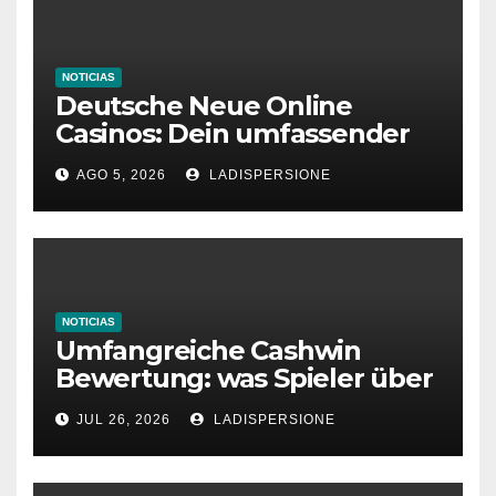
NOTICIAS
Deutsche Neue Online
Casinos: Dein umfassender
Ratgeber für moderne
AGO 5, 2026
LADISPERSIONE
Glücksspielplattformen
NOTICIAS
Umfangreiche Cashwin
Bewertung: was Spieler über
dieses Casino denken
JUL 26, 2026
LADISPERSIONE