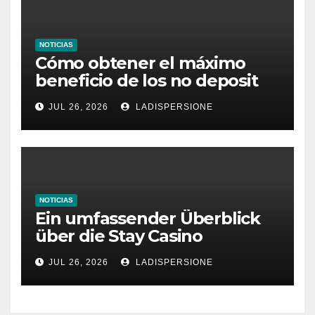
NOTICIAS
Cómo obtener el máximo
beneficio de los no deposit
bonus codes de roby casino
JUL 26, 2026
LADISPERSIONE
NOTICIAS
Ein umfassender Überblick
über die Stay Casino
Bonusbedingungen
JUL 26, 2026
LADISPERSIONE