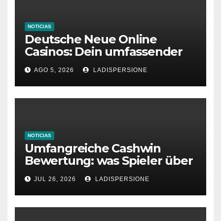
NOTICIAS
Deutsche Neue Online
Casinos: Dein umfassender
Ratgeber für moderne
AGO 5, 2026
LADISPERSIONE
Glücksspielplattformen
NOTICIAS
Umfangreiche Cashwin
Bewertung: was Spieler über
dieses Casino denken
JUL 26, 2026
LADISPERSIONE