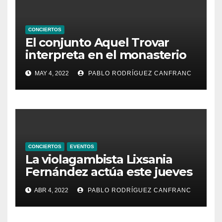
CONCIERTOS
El conjunto Aquel Trovar
interpreta en el monasterio
de Santa María de la
MAY 4, 2022
PABLO RODRÍGUEZ CANFRANC
Valldigna las cantigas de
Alfonso X el Sabio
CONCIERTOS
EVENTOS
La violagambista Lixsania
Fernández actúa este jueves
en el ciclo de música en
ABR 4, 2022
PABLO RODRÍGUEZ CANFRANC
directo de Fundación Cañada
Blanch