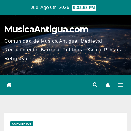
Ir
Jue. Ago 6th, 2026
9:32:58 PM
al
contenido
MusicaAntigua.com
Comunidad de Música Antigua. Medieval,
Renacimiento, Barroca, Polifonía, Sacra, Profana,
Religiosa
CONCIERTOS