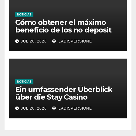
NOTICIAS
Cómo obtener el máximo
beneficio de los no deposit
bonus codes de roby casino
JUL 26, 2026
LADISPERSIONE
NOTICIAS
Ein umfassender Überblick
über die Stay Casino
Bonusbedingungen
JUL 26, 2026
LADISPERSIONE