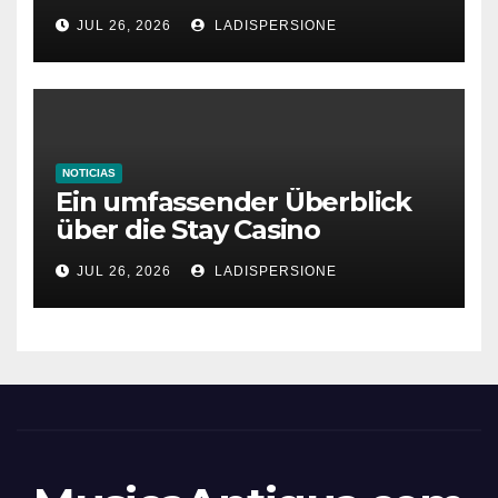
bonus codes de roby casino
JUL 26, 2026
LADISPERSIONE
NOTICIAS
Ein umfassender Überblick
über die Stay Casino
Bonusbedingungen
JUL 26, 2026
LADISPERSIONE