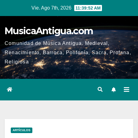
Ir
Vie. Ago 7th, 2026
11:39:52 AM
al
contenido
MusicaAntigua.com
Comunidad de Música Antigua. Medieval,
Renacimiento, Barroca, Polifonía, Sacra, Profana,
Religiosa
ARTÍCULOS