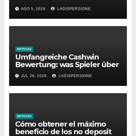
Ratgeber für moderne
AGO 5, 2026
LADISPERSIONE
Glücksspielplattformen
NOTICIAS
Umfangreiche Cashwin
Bewertung: was Spieler über
dieses Casino denken
JUL 26, 2026
LADISPERSIONE
NOTICIAS
Cómo obtener el máximo
beneficio de los no deposit