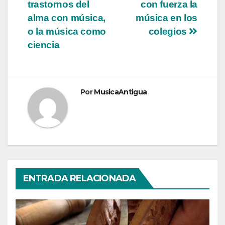
trastornos del
con fuerza la
de
alma con música,
música en los
entradas
o la música como
colegios
ciencia
Por
MusicaAntigua
ENTRADA RELACIONADA