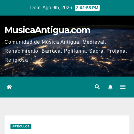
Ir
Dom. Ago 9th, 2026
2:02:56 PM
al
contenido
MusicaAntigua.com
Comunidad de Música Antigua. Medieval,
Renacimiento, Barroca, Polifonía, Sacra, Profana,
Religiosa
ARTÍCULOS