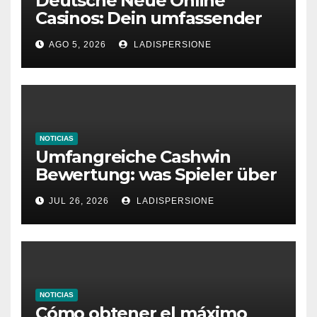
Deutsche Neue Online
Casinos: Dein umfassender
Ratgeber für moderne
AGO 5, 2026
LADISPERSIONE
Glücksspielplattformen
NOTICIAS
Umfangreiche Cashwin
Bewertung: was Spieler über
dieses Casino denken
JUL 26, 2026
LADISPERSIONE
NOTICIAS
Cómo obtener el máximo