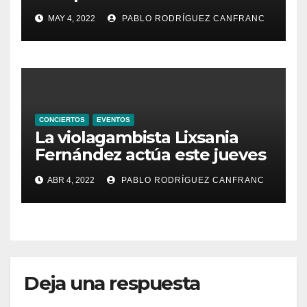
de Santa María de la
MAY 4, 2022
PABLO RODRÍGUEZ CANFRANC
Valldigna las cantigas de
Alfonso X el Sabio
CONCIERTOS
EVENTOS
La violagambista Lixsania
Fernández actúa este jueves
en el ciclo de música en
ABR 4, 2022
PABLO RODRÍGUEZ CANFRANC
directo de Fundación Cañada
Blanch
Deja una respuesta