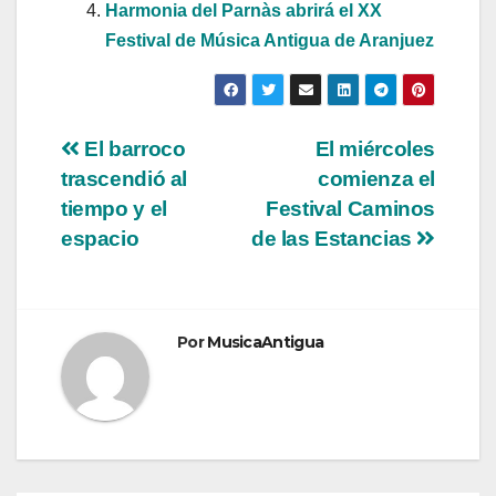
Harmonia del Parnàs abrirá el XX
Festival de Música Antigua de Aranjuez
Navegación
El barroco
El miércoles
trascendió al
comienza el
de
tiempo y el
Festival Caminos
entradas
espacio
de las Estancias
Por
MusicaAntigua