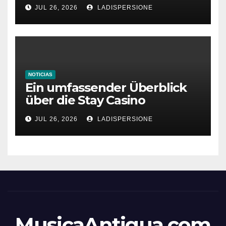
bonus codes de roby casino
JUL 26, 2026
LADISPERSIONE
NOTICIAS
Ein umfassender Überblick
über die Stay Casino
Bonusbedingungen
JUL 26, 2026
LADISPERSIONE
MusicaAntigua.com