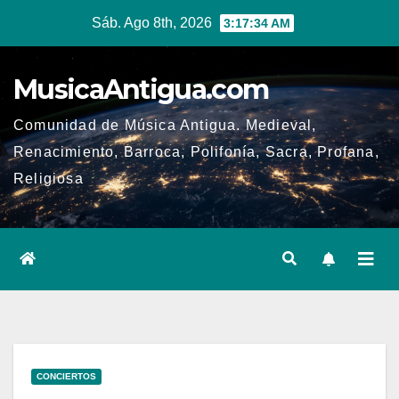
Ir
Sáb. Ago 8th, 2026
3:17:35 AM
al
contenido
MusicaAntigua.com
Comunidad de Música Antigua. Medieval,
Renacimiento, Barroca, Polifonía, Sacra, Profana,
Religiosa
CONCIERTOS