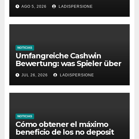
Ratgeber für moderne
AGO 5, 2026
LADISPERSIONE
Glücksspielplattformen
NOTICIAS
Umfangreiche Cashwin
Bewertung: was Spieler über
dieses Casino denken
JUL 26, 2026
LADISPERSIONE
NOTICIAS
Cómo obtener el máximo
beneficio de los no deposit