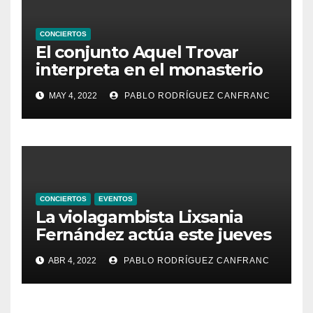
CONCIERTOS
El conjunto Aquel Trovar
interpreta en el monasterio
de Santa María de la
MAY 4, 2022
PABLO RODRÍGUEZ CANFRANC
Valldigna las cantigas de
Alfonso X el Sabio
CONCIERTOS
EVENTOS
La violagambista Lixsania
Fernández actúa este jueves
en el ciclo de música en
ABR 4, 2022
PABLO RODRÍGUEZ CANFRANC
directo de Fundación Cañada
Blanch