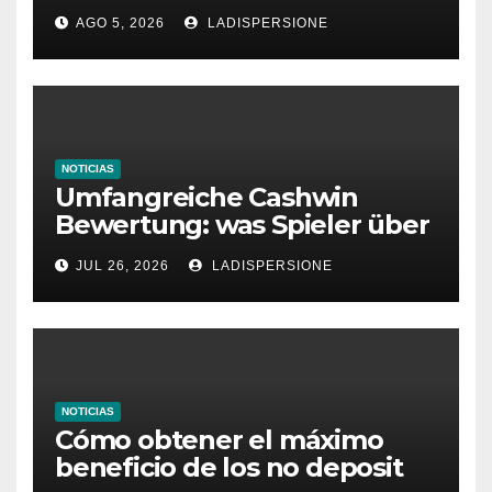
Ratgeber für moderne
AGO 5, 2026
LADISPERSIONE
Glücksspielplattformen
NOTICIAS
Umfangreiche Cashwin
Bewertung: was Spieler über
dieses Casino denken
JUL 26, 2026
LADISPERSIONE
NOTICIAS
Cómo obtener el máximo
beneficio de los no deposit