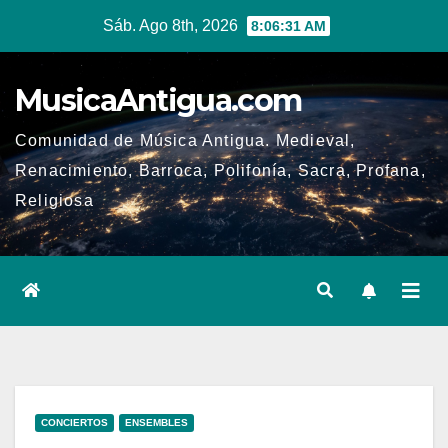
Ir
Sáb. Ago 8th, 2026
8:06:31 AM
al
contenido
MusicaAntigua.com
Comunidad de Música Antigua. Medieval,
Renacimiento, Barroca, Polifonía, Sacra, Profana,
Religiosa
CONCIERTOS
ENSEMBLES