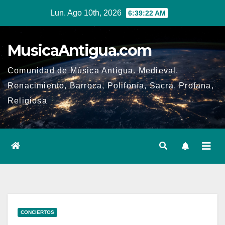
Ir
Lun. Ago 10th, 2026
6:39:22 AM
al
contenido
MusicaAntigua.com
Comunidad de Música Antigua. Medieval,
Renacimiento, Barroca, Polifonía, Sacra, Profana,
Religiosa
CONCIERTOS