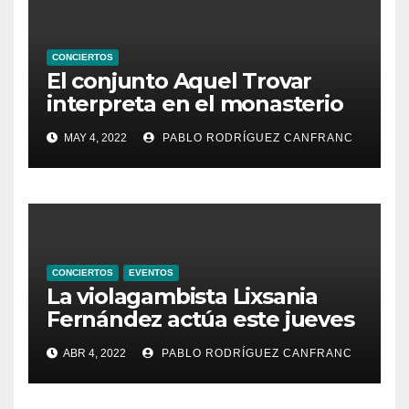
CONCIERTOS
El conjunto Aquel Trovar
interpreta en el monasterio
de Santa María de la
MAY 4, 2022
PABLO RODRÍGUEZ CANFRANC
Valldigna las cantigas de
Alfonso X el Sabio
CONCIERTOS
EVENTOS
La violagambista Lixsania
Fernández actúa este jueves
en el ciclo de música en
ABR 4, 2022
PABLO RODRÍGUEZ CANFRANC
directo de Fundación Cañada
Blanch