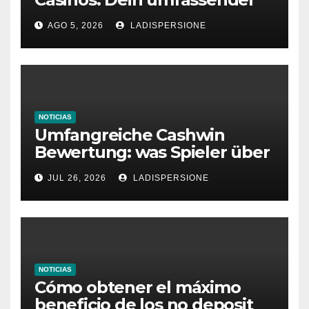
Ratgeber für moderne
AGO 5, 2026
LADISPERSIONE
Glücksspielplattformen
NOTICIAS
Umfangreiche Cashwin
Bewertung: was Spieler über
dieses Casino denken
JUL 26, 2026
LADISPERSIONE
NOTICIAS
Cómo obtener el máximo
beneficio de los no deposit