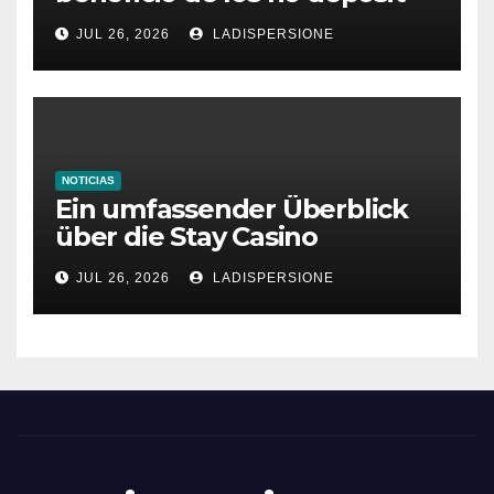
bonus codes de roby casino
JUL 26, 2026
LADISPERSIONE
NOTICIAS
Ein umfassender Überblick
über die Stay Casino
Bonusbedingungen
JUL 26, 2026
LADISPERSIONE